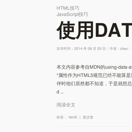
HTML技巧
JavaScript技巧
使用DAT
发布时间：
2014 年 08 月 25 日
/
作者：
chao
/
本文内容参考自MDN的using-data-attr
*属性作为HTML5规范已经不能算是新特
伴时他们居然都不知道，于是就想总结一番。 da
d …
阅读全文
标签：
html5
|
抢沙发