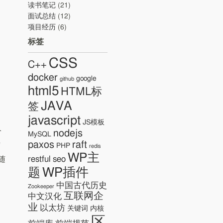
读书笔记
(21)
面试总结
(12)
项目经历
(6)
标签
CSS
C++
docker
google
github
html5
HTML标
JAVA
签
javascript
JS模板
分
nodejs
MySQL
paxos
raft
结
PHP
redis
WP主
restful
seo
随
WP插件
题
中国古代历史
Zookeeper
互联网企
中文汉化
业
以太坊
关键词
内核
区