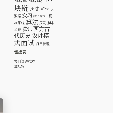
前端库
前端规范
块链
历史
哲学
大
实习
数据
栅
择业
摩根IT
算法
格系统
罗马
脚本
西方古
腾讯
加载
设计模
代历史
面试
式
项目管理
链接表
每日资源推荐
算法狗