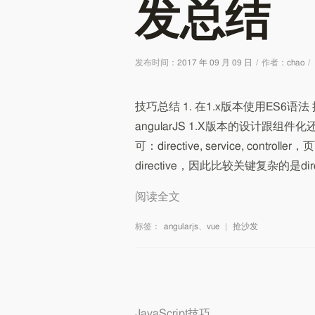
发总结
发布时间：
2017 年 09 月 09 日
/
作者：
chao
/
技巧总结 1. 在1.x版本使用ES
angularJS 1.X版本的设计跟
可：directive, service, contr
directive，因此比较关键复杂的是direc
阅读全文
标签：
angularjs
、
vue
|
抢沙发
JavaScript技巧