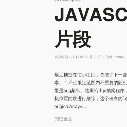
JAVAS
片段
发布时间：
2015 年 06 月 30 日
/
作者：
chao
/
最近抽空在忙小项目，总结了下一些
享。 1.产生限定范围内不重复的随
果是bug频出。这里给出js抽奖程
机位置的数进行剔除，这个程序的问
originalArray= …
阅读全文