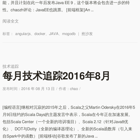
能，并且计划在此一年后发布Java EE 9，这个版本将会包含进一步的特
性。chaozh评论：JavaEE也跳票。 [前端框架]An …
阅读全文
标签：
angularjs
、
docker
、
JAVA
、
mogodb
|
抢沙发
技术追踪
每月技术追踪2016年8月
发布时间：
2016 年 08 月 13 日
/
作者：
chao
/
[编程语言]继相对沉寂的2015年之后，Scala之父Martin Odersky在2016年5
月9日纽约的Scala Days的主题发言中表示，Scala在今年正在加速发展。
包括Scala Center（一个全新的培训项目）、Scala 2.12（针对Java8优
化）、DOT与Dotty（全新的编译器理论）、全新的Scala函数库（引入来
自Spark中的函数） [前端移动]谷歌发布了新的Java …