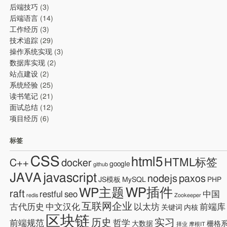
后端技巧
(3)
后端语言
(14)
工作经历
(3)
技术追踪
(29)
操作系统实现
(3)
数据库实现
(2)
站点建设
(2)
系统经验
(25)
读书笔记
(21)
面试总结
(12)
项目经历
(6)
标签
CSS
html5
HTML标签
C++
docker
google
github
JAVA
javascript
nodejs
paxos
JS模板
MySQL
PHP
WP插件
WP主题
raft
restful
seo
中国
redis
Zookeeper
互联网企业
古代历史
中文汉化
以太坊
前端库
关键词
内核
区块链
历史
实习
前端规范
哲学
大数据
栅格
择业
摩根IT