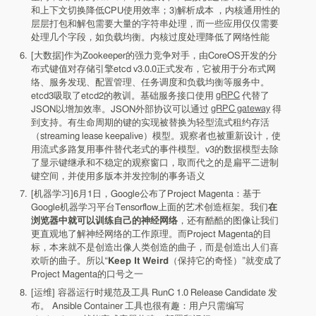
和上下文切换降低CPU使用效率；3)解析成本 ，内核通用性的
层层打包和解包需要大量的字符串处理，而一些应用仅仅需要
处理几个字段，如负载均衡。内核过度处理降低了网络性能
[大数据]作为Zookeeper的强力竞争对手，由CoreOS开发的分
布式键值对存储引擎etcd v3.0.0正式发布，它被用于分布式网
络、服务发现、配置管理、任务调度和负载均衡等服务中。
etcd3吸取了etcd2的教训。基础服务接口使用
gRPC
代替了
JSON以增加效率。JSON外部协议可以通过
gRPC gateway
得
到支持。有生命周期的键的实现被替换为轻型流式租约存活
（streaming lease keepalive）模型。观察者也被重新设计，使
用流式多路复用事件替代老式的事件模型。v3的数据模型去除
了显示键继承和不稳定的观察窗口，取而代之的是扁平二进制
键空间，并使用多版本并发控制的事务语义
[机器学习]6月1日，Google公布了Project Magenta：基于
Google机器学习平台Tensorflow上面的艺术创造框架。我们
在
浏览器中就可以训练自己的神经网络
，还有酷酷的图像让我们
更直观地了解神经网络的工作原理。而Project Magenta的目
标，本来就不是创造出像人类创造的曲子，而是创造出人们喜
欢听的曲子。所以“
Keep It Weird
（保持它的奇怪）”就变成了
Project Magenta的口号之一
[运维] 容器运行时规范及工具 RunC 1.0 Release Candidate 发
布。 Ansible Container 工具也很有趣：用户只需编写