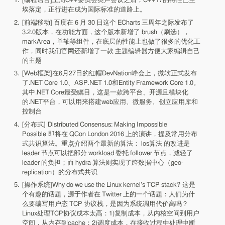
[编程语言]上周C++委员会奥卢会议之后，C++17的特性已尘
埃落定，正行进在成为国际标准的道路上。
[前端移动] 百度在 6 月 30 日这个 ECharts 三周年之际发布了
3.2.0版本，在功能方面，这个版本新增了 brush（刷选），
markArea，单轴等组件，在底层的性能上也做了很多的优化工
作，同时我们官网还新增了一款 主题编辑器方便大家编辑自己
的主题
[Web框架]在6月27日的红帽DevNation峰会上，微软正式发布
了.NET Core 1.0、ASP.NET 1.0和Entity Framework Core 1.0。
其中.NET Core最受瞩目，这是一款跨平台、开源且模块化
的.NET平台，可以用来搭建web应用、微服务、创立应用库和
控制台
[分布式] Distributed Consensus: Making Impossible
Possible 即将在 QCon London 2016 上的演讲，提及常用分布
式共识算法。重点介绍两个最新的算法： los算法 的改进是
leader 节点可以把部分 workload 委托 follower 节点，减轻了
leader 的负担；而 hydra 算法则实现了跨数据中心（geo-
replication）的分布式共识
[操作系统]Why do we use the Linux kernel’s TCP stack? 这是
个有趣的话题，源于作者在 Twitter 上的一个话题：人们为什
么要编写用户态 TCP 协议栈，是因为系统调用代价高吗？
Linux处理TCP协议成本太高：1)复制成本，从内核空间到用户
空间，从内存到cache；2)调度成本，在接收过程中处理中断