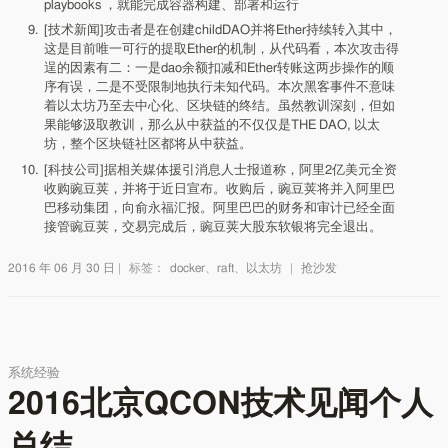
playbooks ，就能完成容器构建、部署和运行
[技术新闻]攻击者是在创建childDAO并将Ether持续转入其中，
这是目前唯一可行的提取Ether的机制，从代码看，本次攻击得
逞的因素有二：一是dao余额扣减和Ether转账这两步操作的顺
序有误，二是不受限制地执行未知代码。本次黑客事件不意味
着以太坊乃至去中心化、区块链的终结。虽然教训深刻，但如
果能够汲取教训，那么从中获益的不仅仅是THE DAO, 以太
坊，整个区块链社区都将从中获益。
[科技公司]据相关媒体援引消息人士报道称，阿里2亿美元全资
收购豌豆荚，并将于近日宣布。收购后，豌豆荚将并入阿里巴
巴移动集团，向俞永福汇报。阿里巴巴的财务和审计已经全面
接管豌豆荚，交易完成后，豌豆荚大股东软银将完全退出。
2016 年 06 月 30 日
|
标签：
docker
、
raft
、
以太坊
|
抢沙发
系统经验
2016北京QCON技术见闻个人