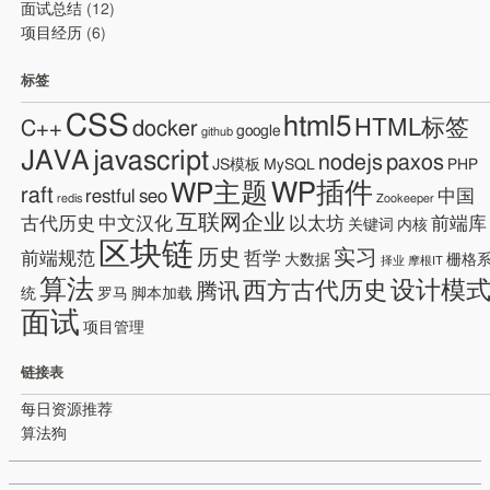
面试总结
(12)
项目经历
(6)
标签
CSS
html5
HTML标签
C++
docker
google
github
JAVA
javascript
nodejs
paxos
JS模板
MySQL
PHP
WP插件
WP主题
raft
restful
seo
中国
redis
Zookeeper
互联网企业
古代历史
中文汉化
以太坊
前端库
关键词
内核
区块链
历史
实习
前端规范
哲学
大数据
栅格
择业
摩根IT
算法
设计模
西方古代历史
腾讯
统
罗马
脚本加载
面试
项目管理
链接表
每日资源推荐
算法狗