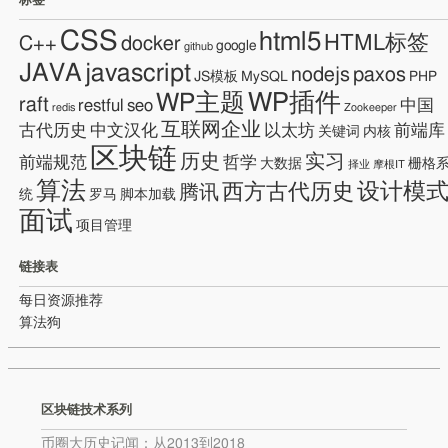
标签
CSS
html5
HTML标签
C++
docker
google
github
JAVA
javascript
nodejs
paxos
JS模板
MySQL
PHP
WP插件
WP主题
raft
restful
seo
中国
redis
Zookeeper
互联网企业
古代历史
中文汉化
以太坊
前端库
关键词
内核
区块链
历史
实习
前端规范
哲学
大数据
栅格
择业
摩根IT
算法
设计模
西方古代历史
腾讯
统
罗马
脚本加载
面试
项目管理
链接表
每日资源推荐
算法狗
区块链技术系列
币圈大历史记闻：从2013到2018