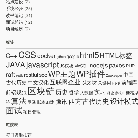
站点建设
(2)
系统经验
(25)
读书笔记
(21)
面试总结
(12)
项目经历
(6)
标签
CSS
html5
HTML标签
C++
docker
google
github
JAVA
javascript
nodejs
paxos
JS模板
MySQL
PHP
WP插件
WP主题
raft
restful
seo
中国
redis
Zookeeper
互联网企业
古代历史
中文汉化
以太坊
前端库
关键词
内核
区块链
历史
实习
前端规范
哲学
大数据
栅格
择业
摩根IT
算法
设计模
西方古代历史
腾讯
统
罗马
脚本加载
面试
项目管理
链接表
每日资源推荐