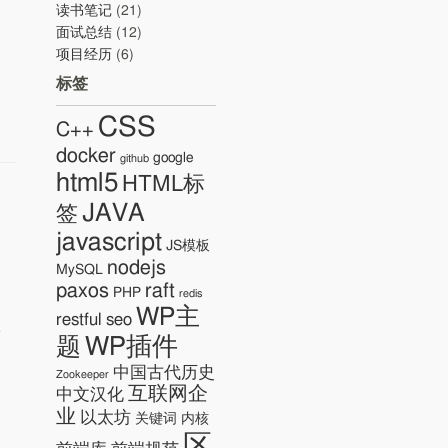
读书笔记
(21)
面试总结
(12)
项目经历
(6)
标签
CSS
C++
docker
google
github
html5
HTML标
JAVA
签
javascript
JS模板
nodejs
MySQL
paxos
raft
PHP
redis
WP主
restful
seo
WP插件
题
中国古代历史
Zookeeper
互联网企
中文汉化
业
以太坊
关键词
内核
区