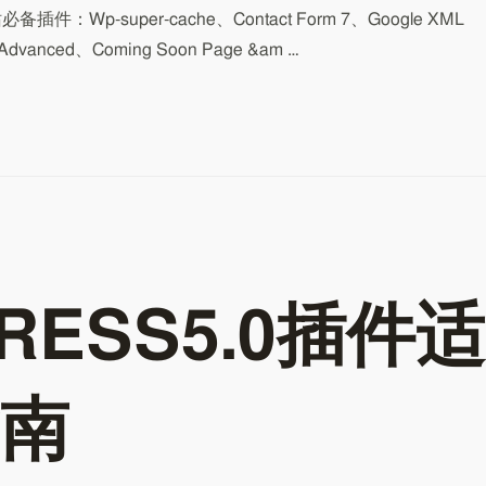
网站必备插件：Wp-super-cache、Contact Form 7、Google XML
 Advanced、Coming Soon Page &am …
RESS5.0插件适
南