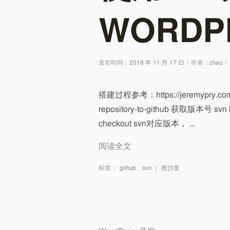
WORDP
发布时间：
2018 年 11 月 17 日
/
作者：
chao
/
搭建过程参考：https://jeremypry.com/wor
repository-to-github 获取版本号 svn lo
checkout svn对应版本， …
阅读全文
标签：
github
、
svn
|
抢沙发