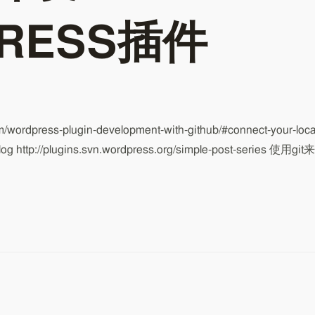
RESS插件
dpress-plugin-development-with-github/#connect-your-loca
g http://plugins.svn.wordpress.org/simple-post-series 使用git来