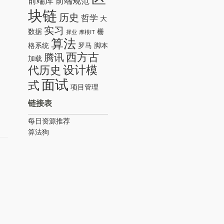
前端库
前端规范
块链
历史
哲学
大
实习
数据
栅
择业
摩根IT
算法
格系统
罗马
脚本
西方古
腾讯
加载
设计模
代历史
面试
式
项目管理
链接表
每日资源推荐
算法狗