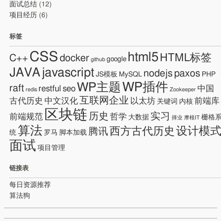
面试总结
(12)
项目经历
(6)
标签
CSS
html5
HTML标签
C++
docker
google
github
JAVA
javascript
nodejs
paxos
JS模板
MySQL
PHP
WP插件
WP主题
raft
restful
seo
中国
redis
Zookeeper
互联网企业
古代历史
中文汉化
以太坊
前端库
关键词
内核
区块链
历史
实习
前端规范
哲学
大数据
栅格
择业
摩根IT
算法
设计模
西方古代历史
腾讯
统
罗马
脚本加载
面试
项目管理
链接表
每日资源推荐
算法狗