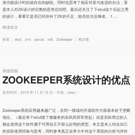
身功能设计时的就存在的缺陷。同时也思考了相应对策与改进的办法，算
是本人对ZK设计的完整的思考总结吧。最后还关注了下etcd这个后起之秀
的设计，看看它是否已经弥补了ZK的不足，能否担当后继者。 1. …
阅读全文
标签：
etcd
、
jvm
、
paxos
、
raft
、
Zookeeper
|
抢沙发
系统经验
ZOOKEEPER系统设计的优点
发布时间：
2015 年 11 月 15 日
/
作者：
chao
/
Zookeeper系统应用越来越广泛，在同一领域内开源软件方面基本处于垄断
地位。（最近有个etcd借了微服务的东风而异军突起）但是实际用过的人
都会觉得这个软件属于可用但又不那么好用的类型。本文是本人结合自己
的实际使用经验与思考，同时参考真正业界大牛对这个系统的分析与评价