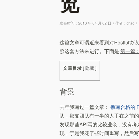
览
发布时间：
2016 年 04 月 02 日
/
作者：
chao
/
这篇文章可谓近来看到对Restful协
照这套方法来进行。下面是
第一篇
文章目录
[
隐藏
]
背景
去年我写过一篇文章：
撰写合格的 RE
队，那支团队有一半的人手在之前的半
发现那些API写的比较业余，没有考虑几个
现，于是我花了些时间重写，然后写