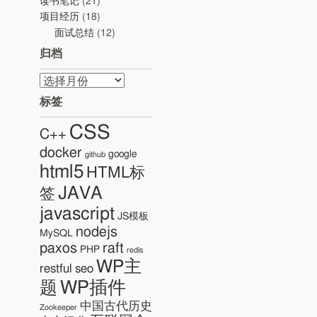
读书笔记
(21)
项目经历
(18)
面试总结
(12)
归档
归
档
标签
CSS
C++
docker
google
github
html5
HTML标
JAVA
签
javascript
JS模板
nodejs
MySQL
paxos
raft
PHP
redis
WP主
restful
seo
WP插件
题
中国古代历史
Zookeeper