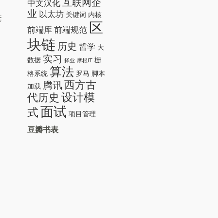
互联网企
中文汉化
业
以太坊
关键词
内核
套
区
前端库
前端规范
块链
历史
哲学
大
实习
数据
栅
择业
摩根IT
算法
格系统
罗马
脚本
西方古
腾讯
加载
设计模
代历史
面试
式
项目管理
豆瓣书表