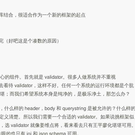
库结合，很适合作为一个新的框架的起点
完（好吧这是个凑数的原因）
组件。首先就是 validator。很多人做系统并不重视
角去看待 validator，这样不好。任何一个系统的运行环境都是个肮
堪；而我们希望系统本身是纯净的，是极乐净土，那怎么办？
样的 header，body 和 querystring 是被允许的？什么样
个需要定义清楚。所以我们需要一个合适的 validator。如果说挑框架似
 validator 就像姜维点将，看来看去只有王平廖化堪堪可用
也只有 joi 和 json schema 可用。