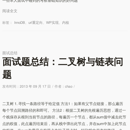
一些本人面试中碰到的考察基础知识的好问题
阅读全文
标签：
InnoDB
、
url重定向
、
WP实现
、
内核
面试总结
面试题总结：二叉树与链表问
题
发布时间：
2013 年 09 月 17 日
/
作者：
chao
/
二叉树 1. 寻找一条路径等于给定值 方法1：如果有父节点链接，那么遍历
每个节点回溯路径的和即可。 方法2：根据二叉树的先根遍历思想，通过一
个栈保存从根到当前节点的路径，每遍历一个节点，都从sum值中减去此节
点的权值，此点遍历结束后，再从栈中弹出此节点，并在sum中加上此节点