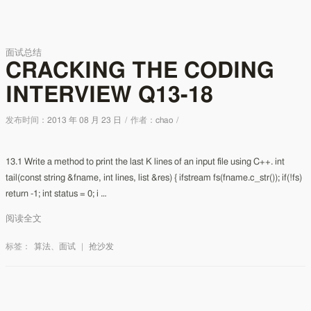
面试总结
CRACKING THE CODING
INTERVIEW Q13-18
发布时间：
2013 年 08 月 23 日
/
作者：
chao
/
13.1 Write a method to print the last K lines of an input file using C++. int
tail(const string &fname, int lines, list &res) { ifstream fs(fname.c_str()); if(!fs)
return -1; int status = 0; i …
阅读全文
标签：
算法
、
面试
|
抢沙发