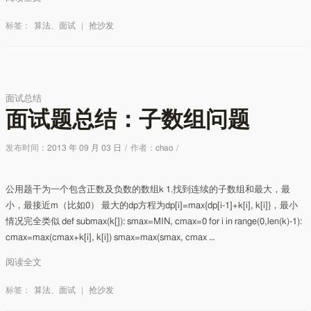
标签：
算法
、
面试
|
抢沙发
面试总结
面试题总结：子数组问题
发布时间：
2013 年 09 月 03 日
/
作者：
chao
/
公用题干为一个包含正数及负数的数组k 1.找到连续的子数组和最大，最
小，最接近m（比如0） 最大的dp方程为dp[i]=max{dp[i-1]+k[i], k[i]}，最小
情况完全类似 def submax(k[]): smax=MIN, cmax=0 for i in range(0,len(k)-1):
cmax=max(cmax+k[i], k[i]) smax=max(smax, cmax …
阅读全文
标签：
算法
、
面试
|
抢沙发