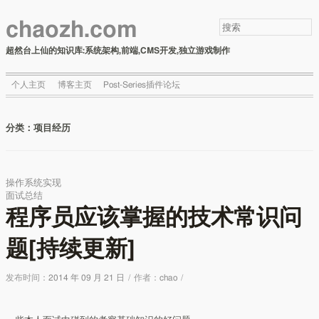
chaozh.com
超然台上仙的知识库:系统架构,前端,CMS开发,独立游戏制作
个人主页
博客主页
Post-Series插件论坛
分类：
项目经历
操作系统实现
面试总结
程序员应该掌握的技术常识问
题[持续更新]
发布时间：
2014 年 09 月 21 日
/
作者：
chao
/