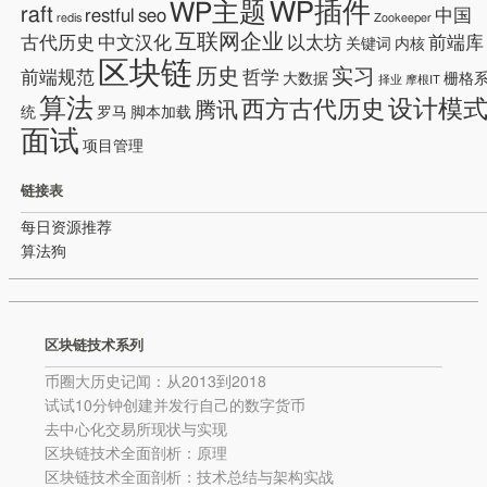
WP插件
WP主题
raft
restful
seo
中国
redis
Zookeeper
互联网企业
古代历史
中文汉化
以太坊
前端库
关键词
内核
区块链
历史
实习
前端规范
哲学
大数据
栅格
择业
摩根IT
算法
设计模
西方古代历史
腾讯
统
罗马
脚本加载
面试
项目管理
链接表
每日资源推荐
算法狗
区块链技术系列
币圈大历史记闻：从2013到2018
试试10分钟创建并发行自己的数字货币
去中心化交易所现状与实现
区块链技术全面剖析：原理
区块链技术全面剖析：技术总结与架构实战