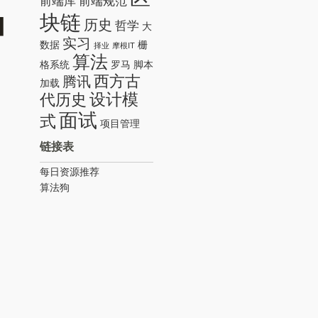
前端库
前端规范
种
块链
历史
哲学
大
实习
数据
栅
择业
摩根IT
算法
格系统
罗马
脚本
西方古
腾讯
加载
设计模
代历史
面试
式
项目管理
链接表
每日资源推荐
算法狗