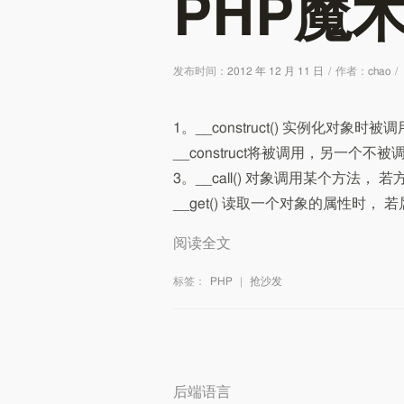
PHP魔
发布时间：
2012 年 12 月 11 日
/
作者：
chao
/
1。__construct() 实例化对象
__construct将被调用，另一个不被
3。__call() 对象调用某个方法，
__get() 读取一个对象的属性时， 
阅读全文
标签：
PHP
|
抢沙发
后端语言