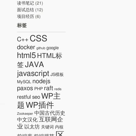
读书笔记
(21)
面试总结
(12)
项目经历
(6)
标签
CSS
C++
docker
google
github
。
html5
HTML标
JAVA
签
javascript
JS模板
nodejs
MySQL
paxos
raft
PHP
redis
WP主
restful
seo
WP插件
题
中国古代历史
Zookeeper
互联网企
中文汉化
业
以太坊
关键词
内核
区