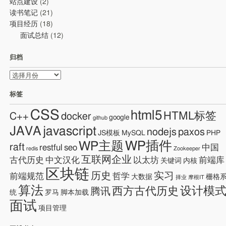
站点建设
(2)
读书笔记
(21)
项目经历
(18)
面试总结
(12)
归档
归
档
标签
CSS
html5
HTML标签
C++
docker
google
github
JAVA
javascript
nodejs
paxos
JS模板
MySQL
PHP
WP插件
WP主题
raft
restful
seo
中国
redis
Zookeeper
互联网企业
古代历史
中文汉化
以太坊
前端库
关键词
内核
区块链
历史
实习
前端规范
哲学
大数据
栅格
择业
摩根IT
算法
设计模
西方古代历史
腾讯
统
罗马
脚本加载
面试
项目管理