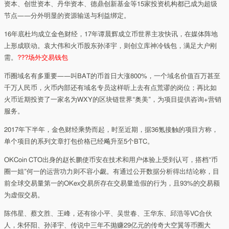
资本、创世资本、丹华资本、德鼎创新基金等15家投资机构都已成为超级
节点——分外明显的资源输送与利益绑定。
16年底杜均成立金色财经，17年谭晨辉成立币世界主攻快讯，在媒体阵地
上形成联动。袁大伟和火币股东孙泽宇，则创立库神冷钱包，满足大户刚
需。
???场外交易钱包
币圈域名有多重要——叫BAT的币首日大涨800%，一个域名价值百万甚至
千万人民币，火币内部还有域名专员这样听上去有点荒谬的岗位；再比如
火币近期投资了一家名为WXY的区块链世界“奥美”，为项目提供咨询+营销
服务。
2017年下半年，金色财经乘势而起，时至近期，据36氪接触的项目方称，
单个项目的系列文章打包价格已经飚升至5个BTC。
OKCoin CTO出身的赵长鹏使币安在技术和用户体验上受到认可，搭档“币
圈一姐”何一的运营功力则不容小觑。有通过公开数据分析得出结论称，目
前全球交易量第一的OKex交易所存在交易量造假的行为，且93%的交易额
为虚假交易。
陈伟星、蔡文胜、王峰，还有徐小平、吴世春、王华东、邱浩等VC合伙
人，朱怀阳、孙泽宇、传说中三年不抛赚29亿元的传奇大空翼等币圈大