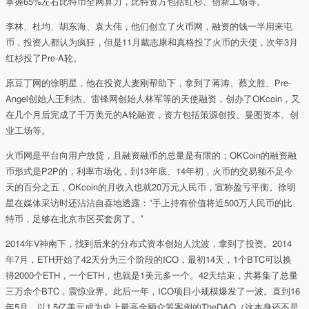
掌握65%左右比特币全网算力，比特资方包括红杉、创新工场等。
李林、杜均、胡东海、袁大伟，他们创立了火币网，融资的钱一半用来屯
币，投资人都认为疯狂，但是11月戴志康和真格投了火币的天使，次年3月
红杉投了Pre-A轮。
原豆丁网的徐明星，他在投资人麦刚帮助下，拿到了蒋涛、蔡文胜、Pre-
Angel创始人王利杰、雷锋网创始人林军等的天使融资，创办了OKcoin，又
在几个月后完成了千万美元的A轮融资，资方包括策源创投、曼图资本、创
业工场等。
火币网是平台向用户放贷，且融资融币的总量是有限的；OKCoin的融资融
币形式是P2P的，利率市场化，到13年底、14年初，火币的交易额不足今
天的百分之五，OKcoin的月收入也就20万元人民币，宣称盈亏平衡。徐明
星在媒体采访时还沾沾自喜地透露：“手上持有价值将近500万人民币的比
特币，足够在北京市区买套房了。”
2014年V神南下，找到后来的分布式资本创始人沈波，拿到了投资。2014
年7月，ETH开始了42天分为三个阶段的ICO，最初14天，1个BTC可以换
得2000个ETH，一个ETH，也就是1美元多一个。42天结束，共募集了总量
三万余个BTC，震惊业界。此后一年，ICO项目小规模爆发了一波。直到16
年5月，以1.5亿美元成为史上最高金额众筹案例的TheDAO（这本身还不是