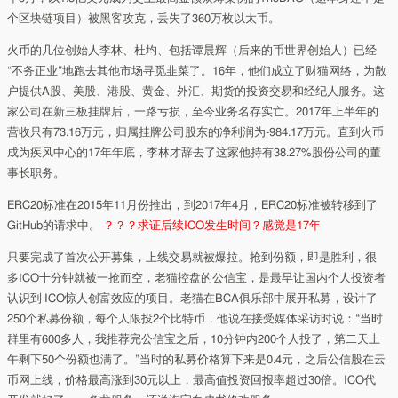
个区块链项目）被黑客攻克，丢失了360万枚以太币。
火币的几位创始人李林、杜均、包括谭晨辉（后来的币世界创始人）已经
“不务正业”地跑去其他市场寻觅韭菜了。16年，他们成立了财猫网络，为散
户提供A股、美股、港股、黄金、外汇、期货的投资交易和经纪人服务。这
家公司在新三板挂牌后，一路亏损，至今业务名存实亡。2017年上半年的
营收只有73.16万元，归属挂牌公司股东的净利润为-984.17万元。直到火币
成为疾风中心的17年年底，李林才辞去了这家他持有38.27%股份公司的董
事长职务。
ERC20标准在2015年11月份推出，到2017年4月，ERC20标准被转移到了
GitHub的请求中。
？？？求证后续ICO发生时间？感觉是17年
只要完成了首次公开募集，上线交易就被爆拉。抢到份额，即是胜利，很
多ICO十分钟就被一抢而空，老猫控盘的公信宝，是最早让国内个人投资者
认识到 ICO惊人创富效应的项目。老猫在BCA俱乐部中展开私募，设计了
250个私募份额，每个人限投2个比特币，他说在接受媒体采访时说：“当时
群里有600多人，我推荐完公信宝之后，10分钟内200个人投了，第二天上
午剩下50个份额也满了。”当时的私募价格算下来是0.4元，之后公信股在云
币网上线，价格最高涨到30元以上，最高值投资回报率超过30倍。ICO代