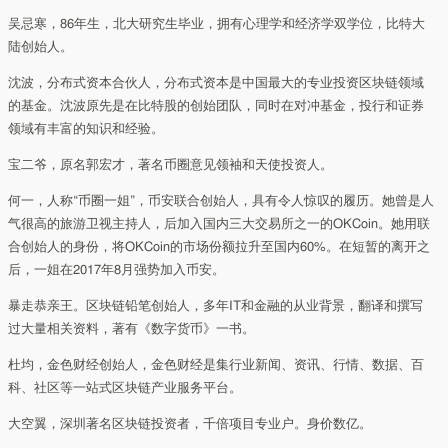
吴忌寒，86年生，北大研究生毕业，拥有心理学和经济学双学位，比特大
陆创始人。
沈波，分布式资本合伙人，分布式资本是中国最大的专业投资区块链领域
的基金。沈波原先是在比特股的创始团队，同时在对冲基金，投行和证券
领域有丰富的知识和经验。
宝二爷，原名郭宏才，著名币圈意见领袖和天使投资人。
何一，人称“币圈一姐”，币安联合创始人，具有令人惊叹的履历。她曾是人
气很高的旅游卫视主持人，后加入国内三大交易所之一的OKCoin。她用联
合创始人的身份，将OKCoin的市场份额拉升至国内60%。在短暂的离开之
后，一姐在2017年8月强势加入币安。
暴走恭亲王。区块链铅笔创始人，多年IT和金融的从业背景，翻译和撰写
过大量相关资料，著有《数字货币》一书。
杜均，金色财经创始人，金色财经是集行业新闻、资讯、行情、数据、百
科、社区等一站式区块链产业服务平台。
大空翼，深圳著名区块链投资者，千倍项目专业户。身价数亿。