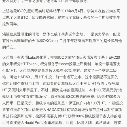
开发就好了，一条龙服务，还送淘宝白皮书修改服务。
上述这段ICO的魔幻现实时期终结于2017年9月4日。李笑来在他以为的高
点抛了大量BTC，却没能再买回，资本亏了窟窿，基金的一年周期被生生
拉到两年。
渴望信息透明化的时候，媒体也成了兵家必争之地。一是实力早有，但没
有过分高调疯狂的火币和OKCoin；二是半年跻身福布斯第三的赵长鹏与他
的币安。
火币旗下有火币Labs孵化器，挖掘ICO之前的项目火币发布了基于ERC20
的火币积分HT Token，积分服务于Hadax投票上币机制，每投一票需要支
付0.1HT。火币网的交易量造假大概在 60% 左右。建立了一个交易二级
站，叫做 HADAX。用 HT 来投，前十名者可上市。这个投票是不退回的，
你想让哪个虚拟币上市，你就要使劲花钱从火币手里买 HT 投票，投完票
HT 又回到火币手里了。不过，因为这样的投票机制，本来200万美元的“潜
规则上币费”被直接“市场化”，首次冠军EGCC投票的总费用合剂4700多万
人民币，已是天价。超级节点的规则是：保证账户内有100万HT。1.超级投
票节点提名的项目优先进入HADAX项目初审;2.超级投票节点可以对初审项
目进行投票和点评，投票不需要支付HT; 获得100%超级投票节点支持的项
目将直接进入Huobi Pro过会审核流程。目前，比特大陆、真格基金、连接