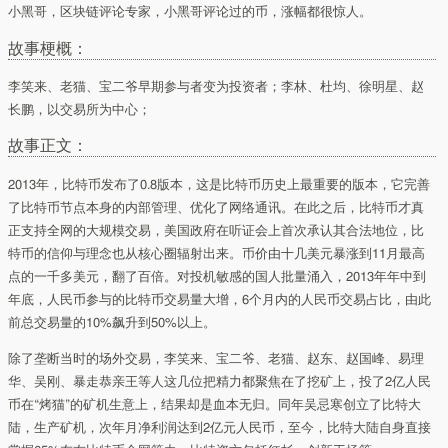
小黑哥，区块链评论专家，小黑哥评论过的币，涨幅都很惊人。
故事梗概：
李笑来、老猫、宝二爷早期参与者变为投资者；李林、杜均、徐明星、赵
长鹏，以交易所为中心；
故事正文：
2013年，比特币发布了0.8版本，这是比特币历史上最重要的版本，它完善
了比特币节点本身的内部管理、优化了网络通讯。在此之后，比特币才真
正支持全网的大规模交易，美国政府在听证会上首次承认其合法地位，比
特币的信仰与理念也从核心圈辐射出来。币价由十几美元暴涨到11月最高
点的一千多美元，翻了百倍。对投机敏感的国人批量涌入，2013年年中到
年底，人民币参与的比特币交易量大增，6个月内的人民币交易占比，由此
前总交易量的10%飙升到50%以上。
除了垄断当时的场外交易，李笑来、宝二爷、老猫、赵东、赵国峰、易理
华、吴刚、暴走恭亲王等人这几位把精力都聚焦在了挖矿上，投了2亿人民
币在“烤猫”的矿机生意上，结果却是血本无归。同年吴忌寒创立了比特大
陆，生产矿机，次年月净利润达到2亿元人民币，至今，比特大陆自身直接