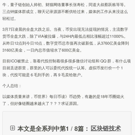
牛，量子链创始人帅初、财猫网络董事长张寿松，同道大叔蔡跃栋等等。
三点钟媒体群成立，聊天记录源源不断供给过来，媒体的工作从来没这么
轻松过。
3月7日凌晨的全盘大跌之后。当夜，币安出现无法提现的情况，主流数字
货币全盘大跌，除了VIA被拉爆，与24H内最低点相比涨幅超过11000%。
从昨日12点到今日10点，数字货币总市值再次破新低，从3760亿美金降到
3160亿美金，一日内总市值缩水了600亿美金。
目前ICO被禁止，靠着代投控制着很多很多微信讨论组和 QQ 群，有什么项
目就丢进群里，群里的人可以委托代投统一认筹。虚拟币发行价一个 1
块，代投可能是 6 毛到手的，再 9 毛卖给散户。
个人总结：
以媒体质量来讲，币世界》每日币读》币趋势，有趣的是18年币圈熄火
了，但好像链圈越来越火了？？？求证原因。
本文是全系列中第1 / 8篇：
区块链技术