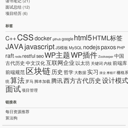
读书笔记
(21)
面试总结
(12)
项目经历
(6)
标签
CSS
html5
HTML标签
C++
docker
google
github
JAVA
javascript
nodejs
paxos
JS模板
MySQL
PHP
WP插件
WP主题
raft
restful
seo
中国
redis
Zookeeper
互联网企业
古代历史
中文汉化
以太坊
前端库
关键词
内核
区块链
历史
实习
前端规范
哲学
大数据
栅格
择业
摩根IT
算法
设计模
西方古代历史
腾讯
统
罗马
脚本加载
面试
项目管理
链接表
每日资源推荐
算法狗