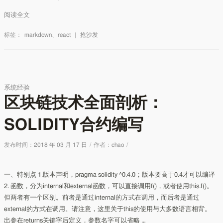
阅读全文
标签：
markdown
、
react
|
抢沙发
系统经验
区块链技术全面剖析：
SOLIDITY合约编写
发布时间：
2018 年 03 月 17 日
/
作者：
chao
/
一、特别点 1.版本声明，pragma solidity ^0.4.0；版本要高于0.4才可以编译
2. 函数，分为internal和external函数，可以直接调用f()，或者使用this.f()。
但两者有一个区别。前者是通过internal的方式在调用，而后者是通过
external的方式在调用。请注意，这里关于this的使用与大多数语言相背。
出参在returns关键字后定义，参数名字可以省略 …