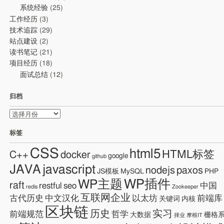
系统经验
(25)
工作经历
(3)
技术追踪
(29)
站点建设
(2)
读书笔记
(21)
项目经历
(18)
面试总结
(12)
归档
归
档
标签
CSS
html5
HTML标签
C++
docker
google
github
JAVA
javascript
nodejs
paxos
JS模板
MySQL
PHP
WP插件
WP主题
raft
restful
seo
中国
redis
Zookeeper
互联网企业
古代历史
中文汉化
以太坊
前端库
关键词
内核
区块链
历史
实习
前端规范
哲学
大数据
栅格
择业
摩根IT