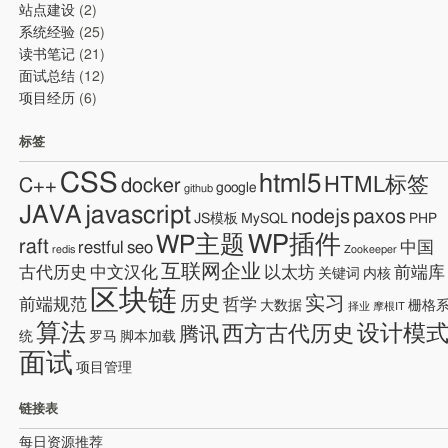
站点建设
(2)
系统经验
(25)
读书笔记
(21)
面试总结
(12)
项目经历
(6)
标签
CSS
html5
HTML标签
C++
docker
google
github
JAVA
javascript
nodejs
paxos
JS模板
MySQL
PHP
WP插件
WP主题
raft
restful
seo
中国
redis
Zookeeper
互联网企业
古代历史
中文汉化
以太坊
前端库
关键词
内核
区块链
历史
实习
前端规范
哲学
大数据
栅格
择业
摩根IT
算法
设计模
西方古代历史
腾讯
统
罗马
脚本加载
面试
项目管理
链接表
每日资源推荐