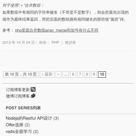
对于使用“＋”合并数组：
如果数组中有相同的字符串键名（不管是不是数字），则会把最先出现的
值作为最终结果返回，而把后面的数组拥有相同键名的那些值“抛弃”掉。
参考：
php里面合并数组array_merge和加号有什么不同
2012 年 10 月 24 日
|
标签：
PHP
|
抢沙发
第 10 页，共 10 页
« 最新
«
...
6
7
8
9
10
订阅博客更新
微博订阅博客
POST SERIES列表
Nodejs的Restful API设计
(3)
Offer选择
(2)
redis全面学习
(2)