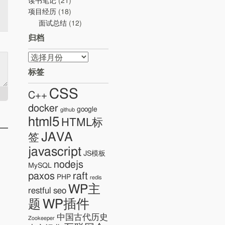
读书笔记
(21)
项目经历
(18)
面试总结
(12)
归档
归
档
标签
CSS
C++
docker
google
github
html5
HTML标
JAVA
签
javascript
JS模板
nodejs
MySQL
paxos
raft
PHP
redis
WP主
restful
seo
WP插件
题
中国古代历史
Zookeeper