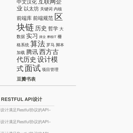
互联网企
中文汉化
业
以太坊
关键词
内核
区
前端库
前端规范
块链
历史
哲学
大
实习
数据
栅
择业
摩根IT
算法
格系统
罗马
脚本
西方古
腾讯
加载
设计模
代历史
面试
式
项目管理
豆瓣书表
 RESTFUL API设计
s设计满足Restful协议的API–
s设计满足Restful协议的API–