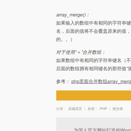
array_merge()：
如果输入的数组中有相同的字符串键
名，后面的值将不会覆盖原来的值，
的。。）
对于使用“＋”合并数组：
如果数组中有相同的字符串键名（不
后面的数组拥有相同键名的那些值“抛
参考：
php里面合并数组array_m
分类：
后端语言
|
标签：
PHP
|
抢沙发
文章分页
为国人官方网站打造的WordP