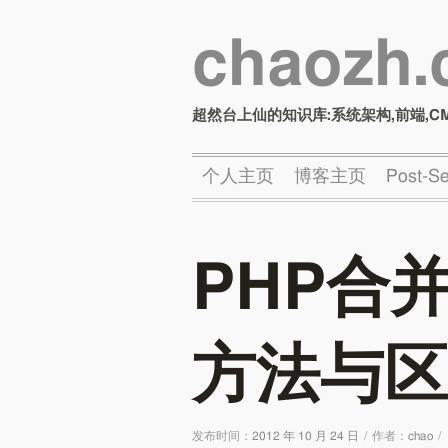
chaozh
超然台上仙的知识库:系统架构,前端,C
个人主页
博客主页
Post-
PHP合
方法与区
发布时间：
2012 年 10 月 24 日
/
作者：
chao
/