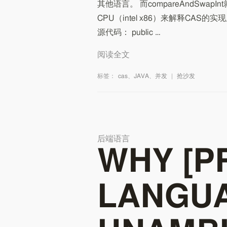
其他语言。 而compareAndSw
CPU（intel x86）来解释CAS的实现原
源代码： public …
阅读全文
标签：
cas
、
JAVA
、
并发
|
抢沙发
后端语言
WHY [
LANGUA