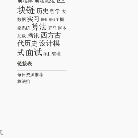
前端库
前端规范
块链
历史
哲学
大
实习
数据
栅
择业
摩根IT
算法
格系统
罗马
脚本
西方古
腾讯
加载
设计模
代历史
面试
式
项目管理
链接表
每日资源推荐
算法狗
现