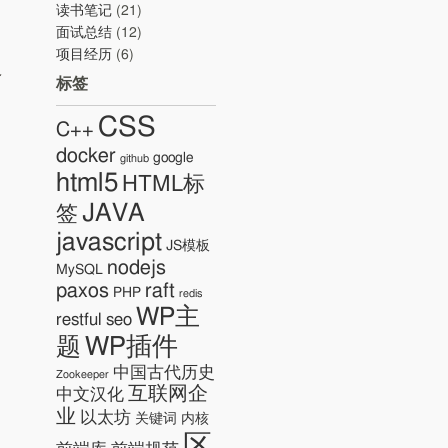
读书笔记
(21)
面试总结
(12)
项目经历
(6)
标签
CSS
C++
docker
google
github
html5
HTML标
JAVA
签
javascript
JS模板
nodejs
MySQL
paxos
raft
PHP
redis
WP主
restful
seo
。
WP插件
题
…
中国古代历史
Zookeeper
互联网企
中文汉化
业
以太坊
关键词
内核
区