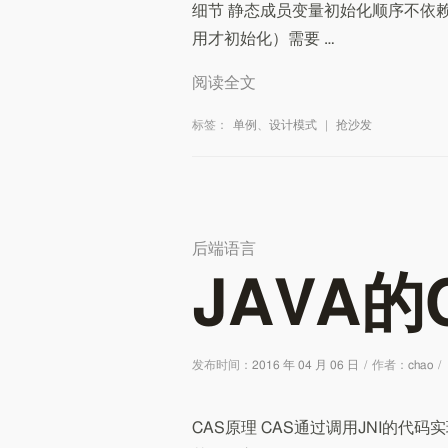
细节 静态成员变量初始化顺序不依赖
用才初始化）需要 …
阅读全文
标签：
单例
、
设计模式
|
抢沙发
后端语言
JAVA
发布时间：
2016 年 04 月 06 日
/
作者：
chao
/
CAS原理 CAS通过调用JNI的代码实现的。