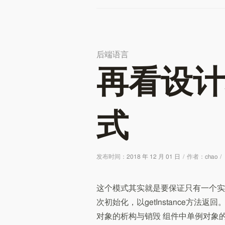
后端语言
再看设计
式
发布时间：
2018 年 12 月 01 日
/
作者：
chao
/
这个模式其实就是要保证只有一个实
次初始化，以getInstance方
对象的析构与销毁 组件中单例对象的