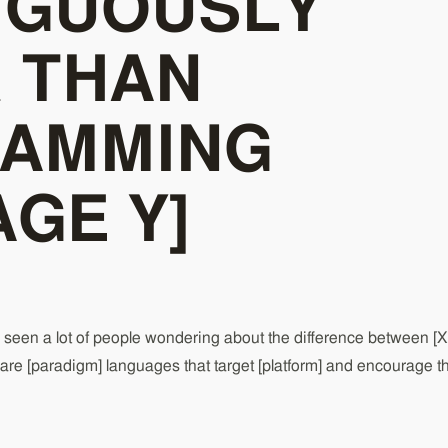
IGUOUSLY
 THAN
RAMMING
GE Y]
 lot of people wondering about the difference between [X
oth are [paradigm] languages that target [platform] and encourage t