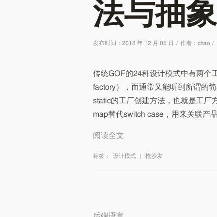
法与抽象
发布时间：
2018 年 12 月 05 日
/
作者：
chao
/
传统GOF的24种设计模式中有两个工厂模式：
factory），而通常又能听到所谓的简
static的工厂创建方法，也就是
map替代switch case，用来关
阅读全文
标签：
设计模式
|
抢沙发
后端语言