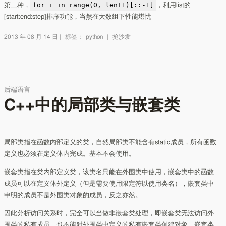
for i in range(0, len+1)[::-1]
第二种，
，利用list的
[start:end:step]排序功能，当然在大数组下性能堪忧
2013 年 08 月 14 日
|
标签：
python
|
抢沙发
后端语言
C++中的局部类与嵌套类
局部类指在函数内部定义的类，自然局部类不能含有static成员，所有函数
定义也必须在定义体内完成。基本不会使用。
嵌套类指在类内部定义类，该类名只能在外围类中使用，嵌套类中的函数
成员可以在定义体外定义（但是需要使用限定符以使用类名），嵌套类中
申明的成员不是外围类对象的成员，反之亦然。
因此分析访问关系时，完全可以当做非嵌套类处理，即嵌套类无法访问外
围类的私有成员，也不能对外围类中定义的私有嵌套类创建对象，嵌套类