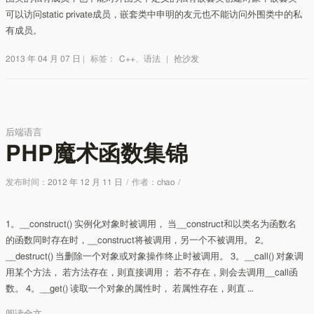
可以访问static private成员，嵌套类中申明的友元也不能访问外围类中的私
有成员。
2013 年 04 月 07 日
|
标签：
C++
、
语法
|
抢沙发
后端语言
PHP魔术函数集锦
发布时间：
2012 年 12 月 11 日
/
作者：
chao
/
1。__construct() 实例化对象时被调用， 当__construct和以类名为函数名
的函数同时存在时，__construct将被调用，另一个不被调用。 2。
__destruct() 当删除一个对象或对象操作终止时被调用。 3。__call() 对象调
用某个方法， 若方法存在，则直接调用； 若不存在，则会去调用__call函
数。 4。__get() 读取一个对象的属性时， 若属性存在，则直 …