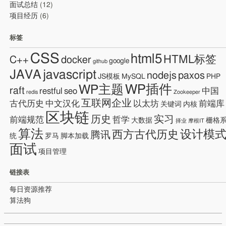
面试总结
(12)
项目经历
(6)
标签
CSS
html5
HTML标签
C++
docker
google
github
JAVA
javascript
nodejs
paxos
JS模板
MySQL
PHP
WP插件
WP主题
raft
restful
seo
中国
redis
Zookeeper
互联网企业
古代历史
中文汉化
以太坊
前端库
关键词
内核
区块链
历史
实习
前端规范
哲学
大数据
栅格
择业
摩根IT
算法
设计模
西方古代历史
腾讯
统
罗马
脚本加载
面试
项目管理
链接表
每日资源推荐
算法狗