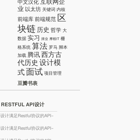
互联网企
中文汉化
业
以太坊
关键词
内核
区
前端库
前端规范
块链
历史
哲学
大
实习
数据
栅
择业
摩根IT
算法
格系统
罗马
脚本
西方古
腾讯
加载
设计模
代历史
面试
式
项目管理
豆瓣书表
 RESTFUL API设计
s设计满足Restful协议的API–
s设计满足Restful协议的API–