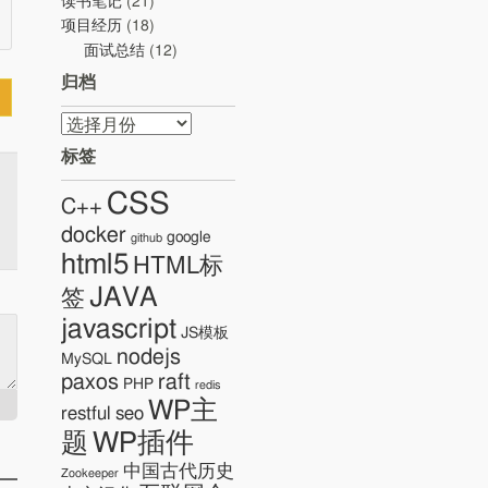
读书笔记
(21)
项目经历
(18)
面试总结
(12)
归档
归
档
标签
CSS
C++
docker
google
github
html5
HTML标
JAVA
签
javascript
JS模板
nodejs
MySQL
paxos
raft
PHP
redis
WP主
restful
seo
WP插件
题
中国古代历史
Zookeeper