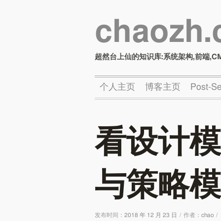
chaozh
超然台上仙的知识库:系统架构,前端,C
个人主页
博客主页
Post-
看设计模
与策略模
发布时间：
2018 年 12 月 23 日
/
作者：
chao
/