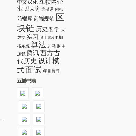
互联网企
中文汉化
业
以太坊
关键词
内核
区
前端库
前端规范
块链
历史
哲学
大
实习
数据
栅
择业
摩根IT
算法
格系统
罗马
脚本
西方古
腾讯
加载
设计模
代历史
面试
式
项目管理
豆瓣书表