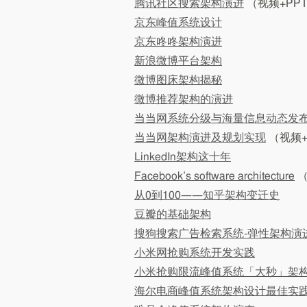
腾讯社区搜索架构演进
（视频+PP
京东峰值系统设计
京东咚咚架构演进
新浪微博平台架构
微博图床架构揭秘
微博推荐架构的演进
当当网系统分级与海量信息动态发
当当网架构演进及规划实现
（视频+
LinkedIn架构这十年
Facebook’s software architecture
从0到100——知乎架构变迁史
豆瓣的基础架构
搜狗搜索广告检索系统-弹性架构演
小米网抢购系统开发实践
小米抢购限流峰值系统「大秒」架
海尔电商峰值系统架构设计最佳实