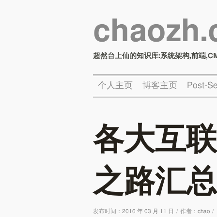
chaozh
超然台上仙的知识库:系统架构,前端,C
个人主页
博客主页
Post-
各大互联
之路汇总
发布时间：
2016 年 03 月 11 日
/
作者：
chao
/