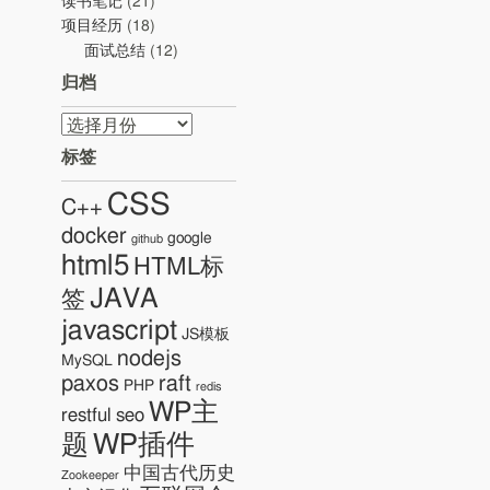
读书笔记
(21)
项目经历
(18)
面试总结
(12)
归档
归
档
标签
CSS
C++
docker
google
github
html5
HTML标
JAVA
签
javascript
JS模板
nodejs
MySQL
paxos
raft
PHP
redis
WP主
restful
seo
WP插件
题
中国古代历史
Zookeeper