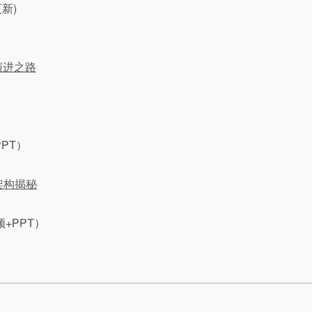
更新)
演进之路
PT）
后架构揭秘
+PPT）