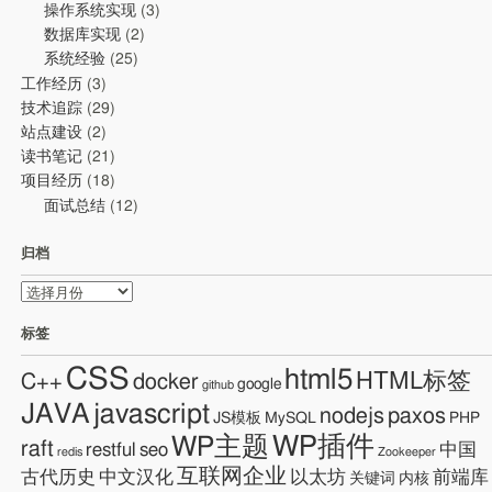
操作系统实现
(3)
数据库实现
(2)
系统经验
(25)
工作经历
(3)
技术追踪
(29)
站点建设
(2)
读书笔记
(21)
项目经历
(18)
面试总结
(12)
归档
归
档
标签
CSS
html5
HTML标签
C++
docker
google
github
JAVA
javascript
nodejs
paxos
JS模板
MySQL
PHP
WP插件
WP主题
raft
restful
seo
中国
redis
Zookeeper
互联网企业
古代历史
中文汉化
以太坊
前端库
关键词
内核