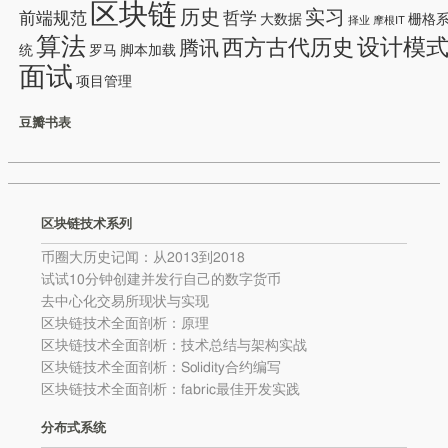
区块链
历史
实习
前端规范
哲学
大数据
栅格
择业
摩根IT
算法
设计模
西方古代历史
腾讯
统
罗马
脚本加载
面试
项目管理
豆瓣书表
区块链技术系列
币圈大历史记闻：从2013到2018
试试10分钟创建并发行自己的数字货币
去中心化交易所现状与实现
区块链技术全面剖析：原理
区块链技术全面剖析：技术总结与架构实战
区块链技术全面剖析：Solidity合约编写
区块链技术全面剖析：fabric最佳开发实践
分布式系统