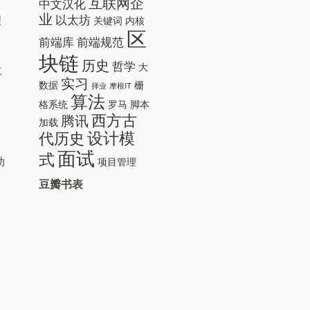
互联网企
中文汉化
业
以太坊
理
关键词
内核
区
前端库
前端规范
块链
历史
哲学
大
收
实习
数据
栅
择业
摩根IT
算法
格系统
罗马
脚本
西方古
腾讯
加载
设计模
代历史
面试
式
动
项目管理
豆瓣书表