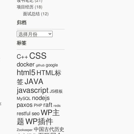
读书笔记
(21)
项目经历
(18)
面试总结
(12)
归档
归
档
标签
CSS
C++
核
docker
google
github
html5
HTML标
JAVA
签
javascript
JS模板
nodejs
MySQL
paxos
raft
序
PHP
redis
WP主
restful
seo
WP插件
题
中国古代历史
Zookeeper