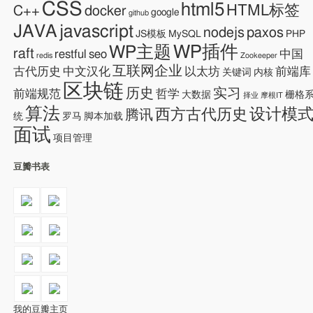
CSS
html5
HTML标签
C++
docker
google
github
JAVA
javascript
nodejs
paxos
JS模板
MySQL
PHP
WP插件
WP主题
raft
restful
seo
中国
redis
Zookeeper
互联网企业
古代历史
中文汉化
以太坊
前端库
关键词
内核
区块链
历史
实习
前端规范
哲学
大数据
栅格
择业
摩根IT
算法
设计模
西方古代历史
腾讯
统
罗马
脚本加载
面试
项目管理
豆瓣书表
我的豆瓣主页