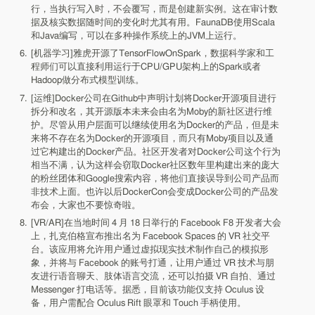
行，当执行写入时，不会覆写，而是创建新实例。这在审计数
据及核实数据随时间的变化时尤其有用。FaunaDB使用Scala
和Java编写，可以在多种操作系统上的JVM上运行。
[机器学习]雅虎开源了TensorFlowOnSpark，数据科学家和工
程师们可以直接利用运行于CPU/GPU架构上的Spark或者
Hadoop做分布式模型训练。
[运维]Docker公司在Github中声明计划将Docker开源项目进行
拆分和改名，其开源版本未来会由名为Moby的新社区进行维
护。尽管从用户层面可以继续使用名为Docker的产品，但是未
来将不存在名为Docker的开源项目，而只有Moby项目以及通
过它构建出的Docker产品。社区开发者对Docker公司这个行为
相当不满，认为这样会窃取Docker社区数年里构建出来的庞大
的粉丝团体和Google搜索内容，将他们直接误导到公司产品而
非技术上面。也许以后DockerCon会变成Docker公司的产品发
布会，大家也不要惊奇啦。
[VR/AR]在当地时间 4 月 18 日举行的 Facebook F8 开发者大会
上，扎克伯格宣布推出名为 Facebook Spaces 的 VR 社交平
台。该应用将允许用户通过虚拟现实技术制作自己的模拟形
象，并将与 Facebook 的账号打通，让用户通过 VR 技术与朋
友进行语音聊天、肢体语言交流，还可以拍摄 VR 自拍、通过
Messenger 打电话等。据悉，目前该功能仅支持 Oculus 设
备，用户需配合 Oculus Rift 眼罩和 Touch 手柄使用。