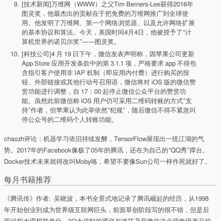
[技术新闻]万维网（WWW）之父Tim Berners-Lee获得2016年
图灵奖，他最杰出的贡献在于把免费的万维网推广到全球使
用。他发明了万维网、第一个网络浏览器、以及允许网络扩展
的基本协议和算法。今天，美国时间4月4日，他被授予了“计
算机世界的诺贝尔奖”——图灵奖。
[科技公司]4 月 19 日下午，微信发表声明称，因苹果公司更新
App Store 应用开发条款中的第 3.1.1 项，严格要求 app 不得包
含指引客户使用非 IAP 机制（即应用内付费）进行购买的按
钮、外部链接或其他行动号召用语，微信将对 iOS 版的微信赞
赏功能进行调整，自 17：00 起停止微信公众平台的赞赏功
能。虽然此前微信称 iOS 用户仍可采用二维码转账的方式”支
持”作者，但苹果认为此举依然“犯规”，随后微信不得不紧急叫
停公众号的二维码个人转账功能。
chaozh评论：机器学习依旧持续发酵，TensorFlow展现出一统江湖的气
势。2017年的Facebook像极了05年的腾讯，还在为自己的“QQ秀”撑台。
Docker技术未来就得改叫Moby咯，希望不要像Sun公司一样作死就好了。
每月书籍推荐
《腾讯传》
作者:
吴晓波，本书全景式地记录了腾讯崛起的经历，从1998
年开始创业到成为世界级互联网巨头，前面草创阶段写的很不错，但是后