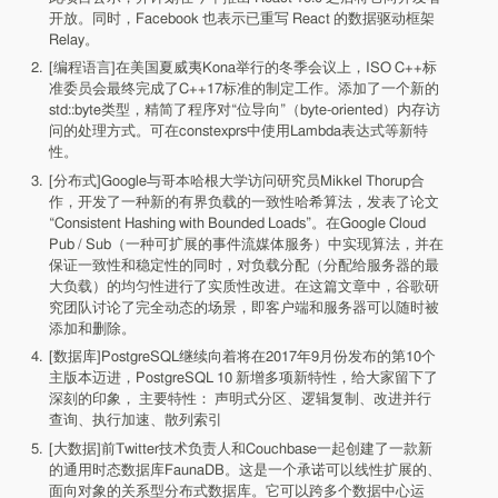
开放。同时，Facebook 也表示已重写 React 的数据驱动框架
Relay。
[编程语言]在美国夏威夷Kona举行的冬季会议上，ISO C++标
准委员会最终完成了C++17标准的制定工作。添加了一个新的
std::byte类型，精简了程序对“位导向”（byte-oriented）内存访
问的处理方式。可在constexprs中使用Lambda表达式等新特
性。
[分布式]Google与哥本哈根大学访问研究员Mikkel Thorup合
作，开发了一种新的有界负载的一致性哈希算法，发表了论文
“Consistent Hashing with Bounded Loads”。在Google Cloud
Pub / Sub（一种可扩展的事件流媒体服务）中实现算法，并在
保证一致性和稳定性的同时，对负载分配（分配给服务器的最
大负载）的均匀性进行了实质性改进。在这篇文章中，谷歌研
究团队讨论了完全动态的场景，即客户端和服务器可以随时被
添加和删除。
[数据库]PostgreSQL继续向着将在2017年9月份发布的第10个
主版本迈进，PostgreSQL 10 新增多项新特性，给大家留下了
深刻的印象， 主要特性： 声明式分区、逻辑复制、改进并行
查询、执行加速、散列索引
[大数据]前Twitter技术负责人和Couchbase一起创建了一款新
的通用时态数据库FaunaDB。这是一个承诺可以线性扩展的、
面向对象的关系型分布式数据库。它可以跨多个数据中心运