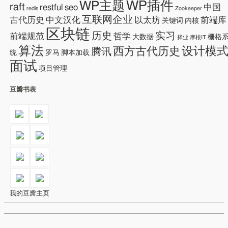
WP插件
WP主题
raft
restful
seo
中国
redis
Zookeeper
互联网企业
古代历史
中文汉化
以太坊
前端库
关键词
内核
区块链
历史
实习
前端规范
哲学
大数据
栅格
择业
摩根IT
算法
设计模
西方古代历史
腾讯
统
罗马
脚本加载
面试
项目管理
豆瓣书表
我的豆瓣主页