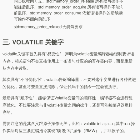
同步线程间可见、std::memory_order_release 所有读写操作不
能往后乱序、std::memory_order_acquire 所有读写操作不能向
前乱序、std::memory_order_consume 依赖该读操作的后续读
写操作不能向前乱序
std::memory_order_relaxed 无特殊要求
三. VOLATILE 关键字
voldatile关键字首先具有“易变性”，声明为volatile变量编译器会强制要求读
内存，相关语句不会直接使用上一条语句对应的的寄存器内容，而是重新
从内存中读取。
其次具有”不可优化”性，volatile告诉编译器，不要对这个变量进行各种激进
的优化，甚至将变量直接消除，保证代码中的指令一定会被执行。
最后具有“顺序性”，能够保证Volatile变量间的顺序性，编译器不会进行乱
序优化。不过要注意与非volatile变量之间的操作，还是可能被编译器重排
序的。
需要注意的是其含义跟原子操作无关，比如：volatile int a; a++; 其中a++操
作实际对应三条汇编指令实现”读-改-写“操作（RMW），并非原子的。