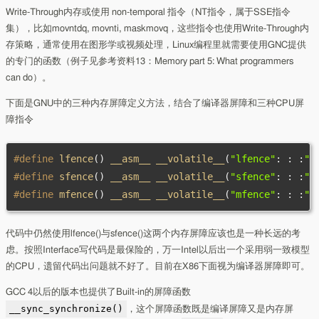
Write-Through内存或使用 non-temporal 指令（NT指令，属于SSE指令
集），比如movntdq, movnti, maskmovq，这些指令也使用Write-Through内
存策略，通常使用在图形学或视频处理，Linux编程里就需要使用GNC提供
的专门的函数（例子见参考资料13：Memory part 5: What programmers
can do）。
下面是GNU中的三种内存屏障定义方法，结合了编译器屏障和三种CPU屏
障指令
#define
 lfence
()
 __asm__ __volatile__
(
"lfence"
:
:
:
"m
#define
 sfence
()
 __asm__ __volatile__
(
"sfence"
:
:
:
"m
#define
 mfence
()
 __asm__ __volatile__
(
"mfence"
:
:
:
"m
代码中仍然使用lfence()与sfence()这两个内存屏障应该也是一种长远的考
虑。按照Interface写代码是最保险的，万一Intel以后出一个采用弱一致模型
的CPU，遗留代码出问题就不好了。目前在X86下面视为编译器屏障即可。
GCC 4以后的版本也提供了Built-in的屏障函数
__sync_synchronize()
，这个屏障函数既是编译屏障又是内存屏