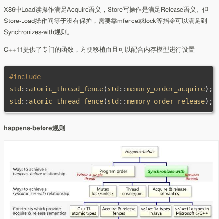
X86中Load读操作满足Acquire语义，Store写操作是满足Release语义。但
Store-Load操作间等于没有保护，需要靠mfence或lock等指令可以满足到
Synchronizes-with规则。
C++11提供了专门的函数，方便移植而且可以配合内存模型进行设置
#include
std
::
atomic_thread_fence
(
std
::
memory_order_acquire
);
std
::
atomic_thread_fence
(
std
::
memory_order_release
);
happens-before规则