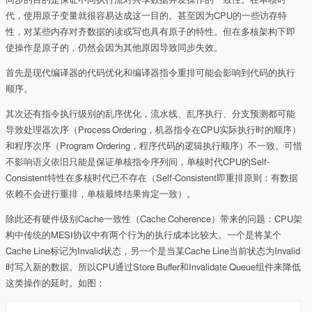
同步的目的是保证不同执行流对共享数据并发操作的一致性。在单核时
代，使用原子变量就很容易达成这一目的。甚至因为CPU的一些访存特
性，对某些内存对齐数据的读或写也具有原子的特性。但在多核架构下即
使操作是原子的，仍然会因为其他原因导致同步失效。
首先是现代编译器的代码优化和编译器指令重排可能会影响到代码的执行
顺序。
其次还有指令执行级别的乱序优化，流水线、乱序执行、分支预测都可能
导致处理器次序（Process Ordering，机器指令在CPU实际执行时的顺序）
和程序次序（Program Ordering，程序代码的逻辑执行顺序）不一致。可惜
不影响语义依旧只能是保证单核指令序列间，单核时代CPU的Self-
Consistent特性在多核时代已不存在（Self-Consistent即重排原则：有数据
依赖不会进行重排，单核最终结果肯定一致）。
除此还有硬件级别Cache一致性（Cache Coherence）带来的问题：CPU架
构中传统的MESI协议中有两个行为的执行成本比较大。一个是将某个
Cache Line标记为Invalid状态，另一个是当某Cache Line当前状态为Invalid
时写入新的数据。所以CPU通过Store Buffer和Invalidate Queue组件来降低
这类操作的延时。如图：