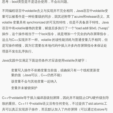
思考：bool类型是不是适合使用，不会出问题。
不同编程语言中voldatile含义与实现并不完全相同，Java语言中voldatile变
量可以被看作是一种轻量级的同步，因其还附带了acuire和release语义。其
volatile 变量具有 synchronized 的可见性特性，但是不具备原子特性。Java
语言中有volatile修饰的变量，赋值后多执行了一个“load addl $0x0, (%esp)”
操作，这个操作相当于一个lock指令，就是增加一个完全的内存屏障指令，
这点与C++实现并不一样。volatile 的读性能消耗与普通变量几乎相同，但
是写操作稍慢，因为它需要在本地代码中插入许多内存屏障指令来保证处
理器不发生乱序执行。
Java实践中仅满足下面这些条件才应该使用volatile关键字：
变量写入操作不依赖变量当前值，或确保只有一个线程更新变
量的值（Java可以，C++仍然不能）
该变量不会与其他变量一起纳入
变量并未被锁保护
C++中voldatile等于插入编译器级别屏障，因此并不能阻止CPU硬件级别导
致的重排。C++11 中volatile语义没有任何变化，不过提供了std::atomic工
具可以真正实现原子操作，而且默认加入了内存屏障（可以通过在store与