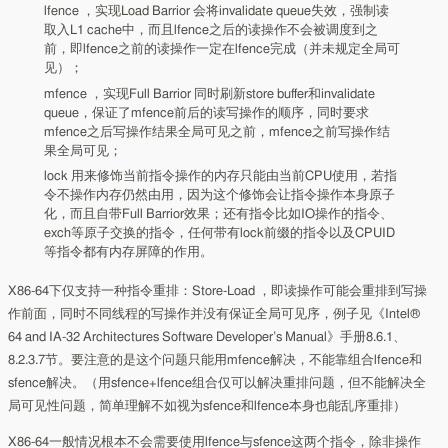
lfence ，实现Load Barrior 会将invalidate queue失效，强制读
取入L1 cache中，而且lfence之后的读操作不会被调度到之
前，即lfence之前的读操作一定在lfence完成（并未规定全局可
见）；
mfence ，实现Full Barrior 同时刷新store buffer和invalidate
queue，保证了mfence前后的读写操作的顺序，同时要求
mfence之后写操作结果全局可见之前，mfence之前写操作结
果全局可见；
lock 用来修饰当前指令操作的内存只能由当前CPU使用，若指
令不操作内存仍然由用，因为这个修饰会让指令操作本身原子
化，而且自带Full Barrior效果；还有指令比如IO操作的指令、
exch等原子交换的指令，任何带有lock前缀的指令以及CPUID
等指令都有内存屏障的作用。
X86-64下仅支持一种指令重排：Store-Load ，即读操作可能会重排到写操
作前面，同时不同线程的写操作并没有保证全局可见序，例子见《Intel®
64 and IA-32 Architectures Software Developer’s Manual》手册8.6.1、
8.2.3.7节。要注意的是这个问题只能用mfence解决，不能靠组合lfence和
sfence解决。（用sfence+lfence组合仅可以解决重排问题，但不能解决全
局可见性问题，简单理解不如视为sfence和lfence本身也能乱序重排）
X86-64一般情况根本不会需要使用lfence与sfence这两个指令，除非操作