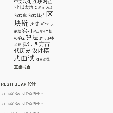
互联网企
中文汉化
业
以太坊
关键词
内核
区
前端库
前端规范
块链
历史
哲学
大
实习
数据
栅
择业
摩根IT
算法
格系统
罗马
脚本
西方古
腾讯
加载
设计模
代历史
面试
式
项目管理
豆瓣书表
 RESTFUL API设计
s设计满足Restful协议的API–
s设计满足Restful协议的API–