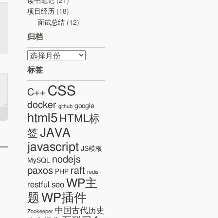
读书笔记
(21)
项目经历
(18)
面试总结
(12)
归档
归
档
标签
CSS
C++
docker
google
github
html5
HTML标
JAVA
签
javascript
JS模板
nodejs
MySQL
paxos
raft
PHP
redis
WP主
restful
seo
WP插件
题
中国古代历史
Zookeeper