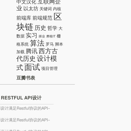
互联网企
中文汉化
业
以太坊
关键词
内核
区
前端库
前端规范
块链
历史
哲学
大
实习
数据
栅
择业
摩根IT
算法
格系统
罗马
脚本
西方古
腾讯
加载
设计模
代历史
面试
式
项目管理
豆瓣书表
 RESTFUL API设计
s设计满足Restful协议的API–
s设计满足Restful协议的API–