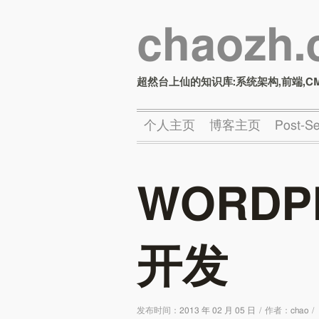
chaozh
超然台上仙的知识库:系统架构,前端,C
个人主页
博客主页
Post-
WORD
开发
发布时间：
2013 年 02 月 05 日
/
作者：
chao
/