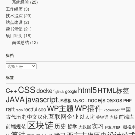
系统经验
(25)
工作经历
(3)
技术追踪
(29)
站点建设
(2)
读书笔记
(21)
项目经历
(18)
面试总结
(12)
归档
归
档
标签
CSS
html5
HTML标签
C++
docker
google
github
JAVA
javascript
nodejs
paxos
JS模板
MySQL
PHP
WP插件
WP主题
raft
restful
seo
中国
redis
Zookeeper
互联网企业
古代历史
中文汉化
以太坊
前端库
关键词
内核
区块链
历史
实习
前端规范
哲学
大数据
栅格
择业
摩根IT