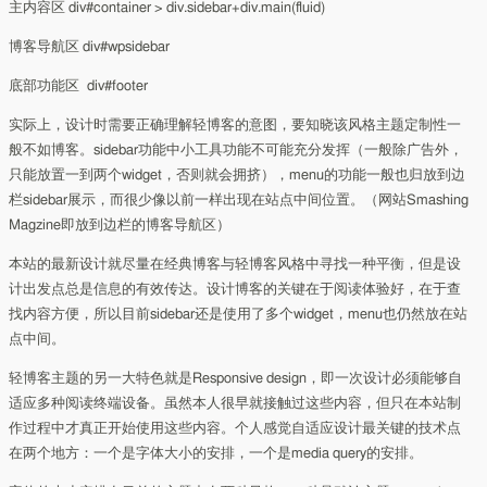
主内容区 div#container > div.sidebar+div.main(fluid)
博客导航区 div#wpsidebar
底部功能区 div#footer
实际上，设计时需要正确理解轻博客的意图，要知晓该风格主题定制性一
般不如博客。sidebar功能中小工具功能不可能充分发挥（一般除广告外，
只能放置一到两个widget，否则就会拥挤），menu的功能一般也归放到边
栏sidebar展示，而很少像以前一样出现在站点中间位置。（网站Smashing
Magzine即放到边栏的博客导航区）
本站的最新设计就尽量在经典博客与轻博客风格中寻找一种平衡，但是设
计出发点总是信息的有效传达。设计博客的关键在于阅读体验好，在于查
找内容方便，所以目前sidebar还是使用了多个widget，menu也仍然放在站
点中间。
轻博客主题的另一大特色就是Responsive design，即一次设计必须能够自
适应多种阅读终端设备。虽然本人很早就接触过这些内容，但只在本站制
作过程中才真正开始使用这些内容。个人感觉自适应设计最关键的技术点
在两个地方：一个是字体大小的安排，一个是media query的安排。