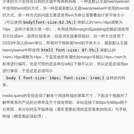
字体的大小安排在目前的主题中有两种风格，一种是默认主题twentyeleven
中使用的em组织方式，另一种是最新默认主题twentytwelve中使用的rem组
织方式。前一种方式的问题主要是使用em为单位需要叠加计算字体大小
body{font-size:62.5%;}
（可以使用
将默认的1em=16px调整为
10px，这样计算就方便一些），布局使用的margin或padding也都必须使用
百分比或em，故而比较复杂，但是浏览器兼容较好。后一种方法使用了
CSS3中加入的rem单位，即相对于根标签html的字体大小，最新默认主题
html{ font-size: 87.5%;}
twentytwelve中即使用
将默认的
1rem=16px调整为14px，于是其他所有属性如margin等都以14px=1rem为
标准进行编写。但是可惜的是该单位ie8以下都不认识，所以还是必须用px
进行兼容，于是还是必须写出
body { font-size: 14px; font-size: 1rem;}
这样的代码
来。
media query的安排必须了解各个阅读终端的屏幕尺寸，下面这个视频对了
解苹果系列产品的分辨率及尺寸很有帮助。本站选择了800px与480px两个
分界线，来分别对应平版终端（通常需要处理的是竖着拿的情况）与手机
终端（横竖都必须处理）。