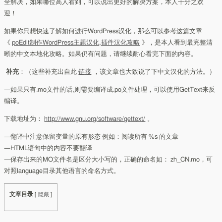
全解决，如果哪位高人看到，可以说出更好的解决方案，本人十分之欢
迎！
如果你只想快速了解如何进行WordPress汉化，那么可以参考这篇文章
《
poEdit制作WordPress主题汉化,插件汉化攻略
》，是本人看到最完整清
晰的中文本地化攻略。如果仍有问题，请继续耐心看完下面的内容。
补充
：（这些补充出自此
链接
，该文章也大致说了下中文汉化的方法。）
—如果只有.mo文件的话,则需要编译成.po文件处理，可以使用GetText来反
编译。
下载地址为：
http://www.gnu.org/software/gettext/
。
—翻译中注意保留变量的原有形态 例如：阅读所有 %s 的文章
—HTML语句中的内容不要翻译
—保存出来的MO文件名是区分大小写的，正确的命名如： zh_CN.mo，可
对照language目录其他语言的命名方式。
文章目录
[
隐藏
]