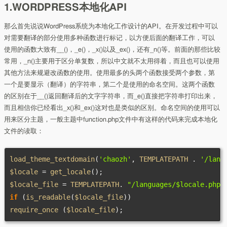
1.WORDPRESS本地化API
那么首先说说WordPress系统为本地化工作设计的API。在开发过程中可以
对需要翻译的部分使用多种函数进行标记，以方便后面的翻译工作，可以
使用的函数大致有__()，_e()，_x()以及_ex()，还有_n()等。前面的那些比较
常用，_n()主要用于区分单复数，所以中文就不太用得着，而且也可以使用
其他方法来规避改函数的使用。使用最多的头两个函数接受两个参数，第
一个是要显示（翻译）的字符串，第二个是使用的命名空间。这两个函数
的区别在于__()返回翻译后的文字字符串，而_e()直接把字符串打印出来，
而且相信你已经看出_x()和_ex()这对也是类似的区别。命名空间的使用可以
用来区分主题，一般主题中function.php文件中有这样的代码来完成本地化
文件的读取：
load_theme_textdomain
(
'chaozh'
,
 TEMPLATEPATH 
.
'/lang
$locale 
=
 get_locale
();
$locale_file 
=
 TEMPLATEPATH
.
"/languages/$locale.php"
if
(
is_readable
(
$locale_file
))
require_once 
(
$locale_file
);