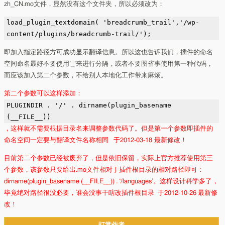
zh_CN.mo文件，显然没有这个文件夹，所以必须改为：
load_plugin_textdomain( 'breadcrumb_trail','/wp-
content/plugins/breadcrumb-trail/');
即加入指定路径方可成功显示翻译信息。所以这也告诉我们，插件的命名
空间命名最好不要使用’_’来进行分隔，或者不要图省事使用第一种代码，
而应该加入第二个参数，不给别人本地化工作带来麻烦。
第二个参数可以这样添加：
PLUGINDIR . '/' . dirname(plugin_basename
(__FILE__))
，这样就不需要根据目录名来调整参数代码了。但是第一个参数即插件的
命名空间一定要与翻译文件名称相同 于2012-03-18 最新修改！
目前第二个参数已经被废弃了，但是依旧保留，实际上官方推荐使用第三
个参数，该参数只要给出.mo文件相对于插件根目录的相对路径即可：
dirname(plugin_basename (__FILE__)) . ‘/languages’。这样设计科学多了，
毕竟绝对路径很没必要，谁会没事干瞎改插件根目录
于2012-10-26 最新修
改！