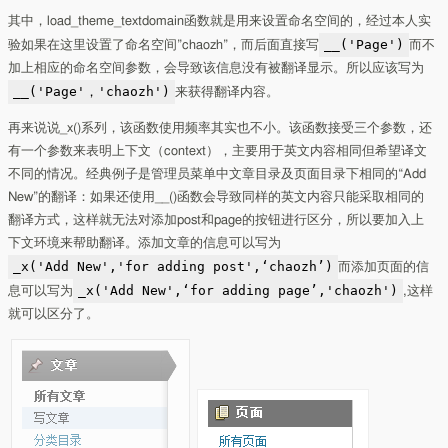
其中，load_theme_textdomain函数就是用来设置命名空间的，经过本人实
__('Page')
验如果在这里设置了命名空间”chaozh”，而后面直接写
而不
加上相应的命名空间参数，会导致该信息没有被翻译显示。所以应该写为
__('Page'，'chaozh')
来获得翻译内容。
再来说说_x()系列，该函数使用频率其实也不小。该函数接受三个参数，还
有一个参数来表明上下文（context），主要用于英文内容相同但希望译文
不同的情况。经典例子是管理员菜单中文章目录及页面目录下相同的“Add
New”的翻译：如果还使用__()函数会导致同样的英文内容只能采取相同的
翻译方式，这样就无法对添加post和page的按钮进行区分，所以要加入上
下文环境来帮助翻译。添加文章的信息可以写为
_x('Add New','for adding post',‘chaozh’)
而添加页面的信
_x('Add New',‘for adding page’,'chaozh')
息可以写为
,这样
就可以区分了。