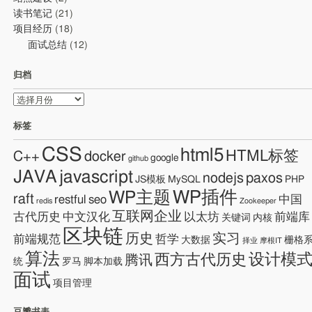
读书笔记
(21)
项目经历
(18)
面试总结
(12)
归档
归
档
标签
CSS
html5
HTML标签
C++
docker
google
github
JAVA
javascript
nodejs
paxos
JS模板
MySQL
PHP
WP插件
WP主题
raft
restful
seo
中国
redis
Zookeeper
互联网企业
古代历史
中文汉化
以太坊
前端库
关键词
内核
区块链
历史
实习
前端规范
哲学
大数据
栅格
择业
摩根IT
算法
设计模
西方古代历史
腾讯
统
罗马
脚本加载
面试
项目管理