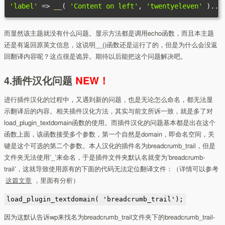
'label'
=>
 __
(
'Content on left'
,
'twentyeleven'
)...
而显然该主题就没有什么问题。显示方法都是调用echo函数，而且本主题
还是有返回原英文信息，这说明__()函数还是运行了的，但是为什么会没返
回翻译内容呢？这点很是诡异。期待以后能把这个问题解决吧。
4.插件汉化问题
NEW！
进行插件汉化的过程中，又遇到新的问题，也是无论怎么命名，都无法显
示翻译后的内容。相关插件汉化方法，其实与前文所诉一致，就是多了对
load_plugin_textdomain函数的使用。而插件汉化的问题基本都是出在这个
函数上面，该函数接受多个参数，第一个自然是domain，即命名空间，关
键是这个可选的第二个参数。本人汉化的插件名为breadcrumb_trail，但是
文件夹无法使用’_’来命名，于是插件文件夹默认名就变为’breadcrumb-
trail’，这就导致使用原有的下面的代码无法定位翻译文件：（详情可以参考
这篇文章
，里面有分析）
load_plugin_textdomain( 'breadcrumb_trail');
因为这默认告诉wp来找名为breadcrumb_trail文件夹下的breadcrumb_trail-