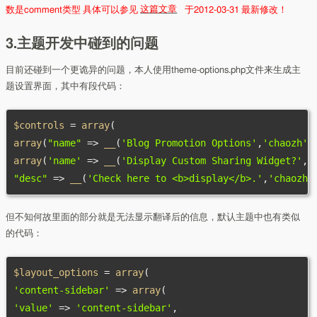
数是comment类型 具体可以参见
这篇文章
于2012-03-31 最新修改！
3.主题开发中碰到的问题
目前还碰到一个更诡异的问题，本人使用theme-options.php文件来生成主
题设置界面，其中有段代码：
$controls 
=
 array
(
array
(
"name"
=>
 __
(
'Blog Promotion Options'
,
'chaozh'
)
array
(
'name'
=>
 __
(
'Display Custom Sharing Widget?'
,
'
"desc"
=>
 __
(
'Check here to <b>display</b>.'
,
'chaozh'
但不知何故里面的部分就是无法显示翻译后的信息，默认主题中也有类似
的代码：
$layout_options 
=
 array
(
'content-sidebar'
=>
 array
(
'value'
=>
'content-sidebar'
,