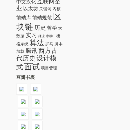
互联网企
中文汉化
业
以太坊
关键词
内核
区
前端库
前端规范
块链
历史
哲学
大
实习
数据
栅
择业
摩根IT
算法
格系统
罗马
脚本
西方古
腾讯
加载
设计模
代历史
面试
式
项目管理
豆瓣书表