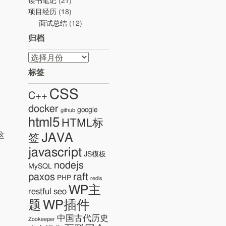
读书笔记
(21)
项目经历
(18)
面试总结
(12)
归档
归
档
标签
CSS
C++
docker
google
github
html5
HTML标
这
JAVA
签
javascript
JS模板
nodejs
MySQL
paxos
raft
PHP
redis
WP主
restful
seo
WP插件
题
中国古代历史
Zookeeper