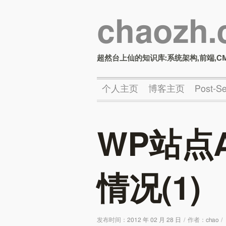
chaozh
超然台上仙的知识库:系统架构,前端,C
个人主页
博客主页
Post-
WP站点
情况(1)
发布时间：
2012 年 02 月 28 日
/
作者：
chao
/