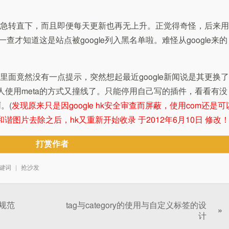
索引急转直下，而且即便每天更新也再无上升。正觉得奇怪，后来用
一查才知道这是站点被google列入黑名单啦。难怪从google来的
具里面竟然没有一点提示，突然想起最近google新闻说是其更换了
人使用meta的方式又撞线了。只能停用自己写的插件，看看有没
。(
发现原来只是因google hk安全审查而屏蔽，使用com还是可
r和谐图片去除之后，hk又重新开始收录 于2012年6月10日 修改！
打赏作者
键词
|
抢沙发
规范
tag与category的使用与自定义标签的设
»
计