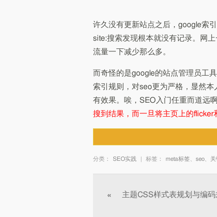
许久没有更新站点之后，google
site:搜索发现根本就没有记录。网上
流量一下减少那么多。
而奇怪的是google的站点管理员工
索引规则，对seo更为严格，显然本
有效果。唉，SEO入门任重而道远啊
搜到结果，而一旦将主页上的flicke
分类：
SEO实践
|
标签：
meta标签
、
seo
、
关
文章分页
主题CSS样式表规划与编码
«