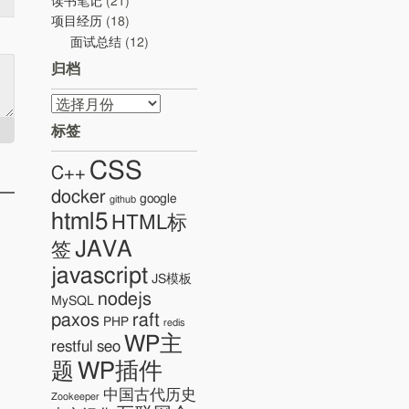
读书笔记
(21)
项目经历
(18)
面试总结
(12)
归档
归
档
标签
CSS
C++
docker
google
github
html5
HTML标
JAVA
签
javascript
JS模板
nodejs
MySQL
paxos
raft
PHP
redis
WP主
restful
seo
WP插件
题
中国古代历史
Zookeeper