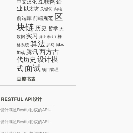
互联网企
中文汉化
业
以太坊
关键词
内核
区
前端库
前端规范
块链
历史
哲学
大
实习
数据
栅
择业
摩根IT
算法
格系统
罗马
脚本
西方古
腾讯
加载
设计模
代历史
面试
式
项目管理
豆瓣书表
 RESTFUL API设计
s设计满足Restful协议的API–
s设计满足Restful协议的API–