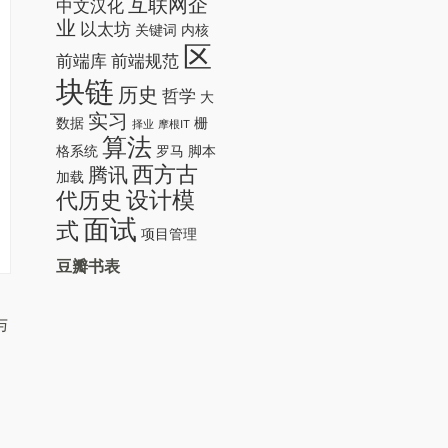
互联网企
中文汉化
业
以太坊
关键词
内核
区
前端库
前端规范
块链
历史
哲学
大
实习
数据
栅
择业
摩根IT
算法
格系统
罗马
脚本
西方古
腾讯
加载
设计模
代历史
面试
式
项目管理
豆瓣书表
与