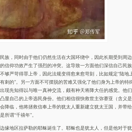
民族，同时由于他们仍然生活在大国环绕中，因此长期受到周边
的信仰功效产生了强烈的冲突。这导致一方面他们深信自己民族
不够严苛得罪上帝，因此法规变得愈来愈苛刻，比如规定“陆地
有刺的”。另一方面不可摆脱的苦难又强化了他们身为上帝的特
出现先知得以与唯一真神交流，颇有种天将降大任的感觉。他们
凸显自己的上帝选民身份。他们相信很快救世主弥赛亚（含义是
会降临，他将拯救信奉上帝的犹太人重新建立犹太王国，并带给
是所谓“千禧年”。
边缘地区拉萨勒的耶稣诞生了。耶稣也是犹太人，但是他对于犹