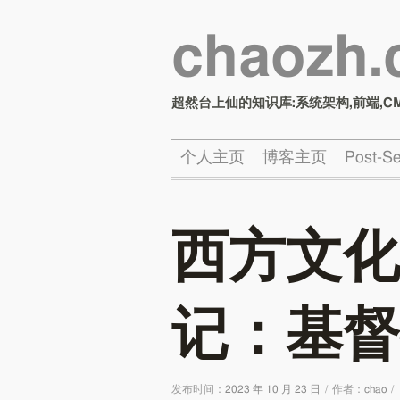
chaozh
超然台上仙的知识库:系统架构,前端,C
个人主页
博客主页
Post-
西方文化
记：基督
发布时间：
2023 年 10 月 23 日
/
作者：
chao
/