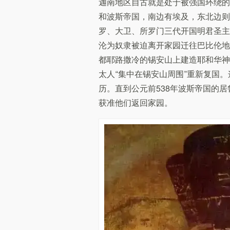
迦南地区自古就是处于被强国环绕的
和波斯帝国，南边有埃及，东北边则
罗、大卫、所罗门三代开国明君圣主
沦为奴隶被迫离开家园迁往巴比伦地
都耶路撒冷的锡安山上建造耶和华神
太人“集中在锡安山周围”重新复国
历。直到公元前538年波斯帝国的
获准他们返回家园。