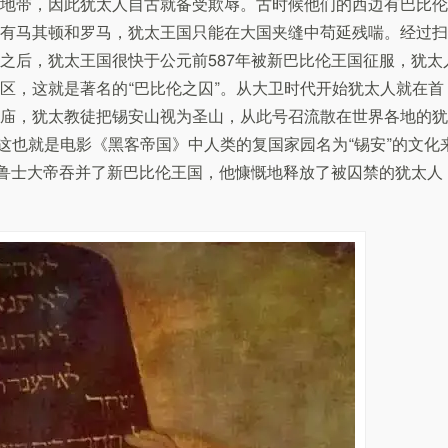
地带，因此犹太人自古就备受欺辱。古时候他们的西边有巴比伦
有马其顿和罗马，犹太王国只能在大国夹缝中苟延残喘。经过扫
之后，犹太王国很快于公元前587年被新巴比伦王国征服，犹太
区，这就是著名的“巴比伦之囚”。从大卫时代开始犹太人就在首
庙，犹太教徒把锡安山视为圣山，从此号召流散在世界各地的犹
。这也就是电影《黑客帝国》中人类的复国家园名为“锡安”的文化
居鲁士大帝吞并了新巴比伦王国，他慷慨地释放了被囚禁的犹太人