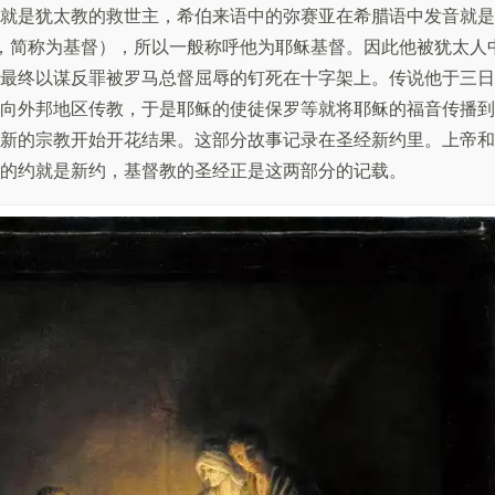
就是犹太教的救世主，希伯来语中的弥赛亚在希腊语中发音就是
斯督，简称为基督），所以一般称呼他为耶稣基督。因此他被犹太人
最终以谋反罪被罗马总督屈辱的钉死在十字架上。传说他于三日
向外邦地区传教，于是耶稣的使徒保罗等就将耶稣的福音传播到
新的宗教开始开花结果。这部分故事记录在圣经新约里。上帝和
的约就是新约，基督教的圣经正是这两部分的记载。