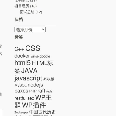
读书笔记
(21)
项目经历
(18)
面试总结
(12)
归档
归
档
标签
称
CSS
C++
名
docker
google
github
html5
HTML标
JAVA
签
javascript
JS模板
nodejs
MySQL
paxos
raft
PHP
redis
自
WP主
restful
seo
WP插件
题
中国古代历史
Zookeeper