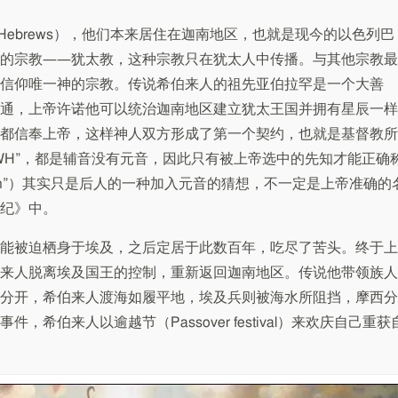
Hebrews），他们本来居住在迦南地区，也就是现今的以色列巴
的宗教——犹太教，这种宗教只在犹太人中传播。与其他宗教最
信仰唯一神的宗教。传说希伯来人的祖先亚伯拉罕是一个大善
通，上帝许诺他可以统治迦南地区建立犹太王国并拥有星辰一样
都信奉上帝，这样神人双方形成了第一个契约，也就是基督教所
HWH”，都是辅音没有元音，因此只有被上帝选中的先知才能正确
vah”）其实只是后人的一种加入元音的猜想，不一定是上帝准确的
纪》中。
能被迫栖身于埃及，之后定居于此数百年，吃尽了苦头。终于上
来人脱离埃及国王的控制，重新返回迦南地区。传说他带领族人
分开，希伯来人渡海如履平地，埃及兵则被海水所阻挡，摩西分
希伯来人以逾越节（Passover festival）来欢庆自己重获