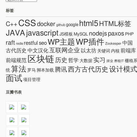
档
标签
CSS
html5
HTML标签
C++
docker
google
github
JAVA
javascript
nodejs
paxos
JS模板
MySQL
PHP
WP插件
WP主题
raft
restful
seo
中国
redis
Zookeeper
互联网企业
古代历史
中文汉化
以太坊
前端库
关键词
内核
区块链
历史
实习
前端规范
哲学
大数据
栅格
择业
摩根IT
算法
设计模
西方古代历史
腾讯
统
罗马
脚本加载
面试
项目管理
豆瓣书表