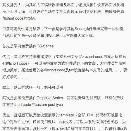
其发扬光大，为其加入了编辑器按钮及界面，还加入插件设置界面以及相
应小工具，而且可以设置自动在文章页面展示系列文章列表，彻底省去添
加short code的烦恼。
目前可定制性算是够强，下一步是参考其他Series插件继续完善一些功能。
当然目前的第一步是发布到WordPress官网供大家下载。
首先是学习免费插件EG-Series
优点：其同样支持编辑器按钮（支持系列文章展示short code与展示所有系
列的short code），可以用拖放的方式管理系列下的文章，为管理员导航栏
增加菜单。居然使用的各种short code及tax设置都与本人写的通用。。。要
好好学习。。。
缺点：默认样式很一般，勉强可以用
其次是参考免费插件Organize Series，其可以升级为付费版，只有付费版
才支持short code与custom post type
优点：普通版可以完整设置展示的template（全部HTML代码都可以更改，
这个定制性过强）设置使用默认css样式表，可以为系列添加特色图标，为
文章管理页面加上系列一栏（展示系列名称与文章数目），可以进行filter筛