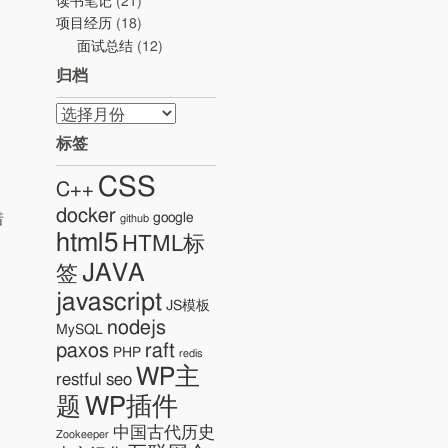
读书笔记
(21)
项目经历
(18)
面试总结
(12)
归档
归
档
标签
CSS
C++
docker
惜
google
github
html5
HTML标
JAVA
签
javascript
JS模板
nodejs
MySQL
paxos
raft
PHP
redis
WP主
restful
seo
WP插件
题
中国古代历史
Zookeeper