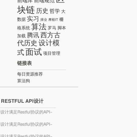
前端库
前端规范
块链
历史
哲学
大
实习
数据
栅
择业
摩根IT
算法
格系统
罗马
脚本
西方古
腾讯
加载
设计模
代历史
面试
式
项目管理
链接表
每日资源推荐
算法狗
 RESTFUL API设计
s设计满足Restful协议的API–
s设计满足Restful协议的API–
s设计满足Restful协议的API–