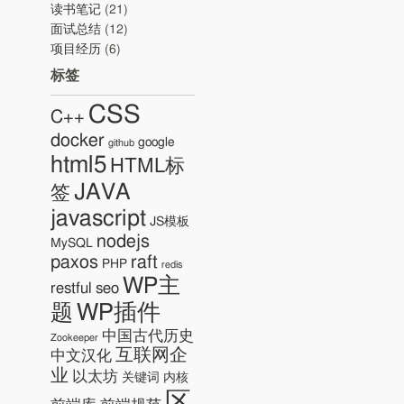
读书笔记
(21)
面试总结
(12)
项目经历
(6)
标签
CSS
C++
docker
google
github
html5
HTML标
JAVA
签
javascript
JS模板
nodejs
MySQL
paxos
raft
PHP
redis
WP主
restful
seo
WP插件
题
中国古代历史
Zookeeper
互联网企
中文汉化
业
以太坊
关键词
内核
区