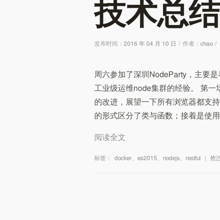
技术总结
发布时间：
2016 年 04 月 10 日
/
作者：
chao
/
周六参加了深圳NodeParty，主
工业级运维node集群的经验。 第一场
的改进，展望一下所有浏览器都支持新
的形式区分了类与函数；接着是使用exp
阅读全文
标签：
docker
、
es2015
、
nodejs
、
restful
|
抢