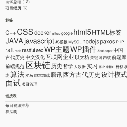
面试总结
(12)
项目经历
(6)
标签
CSS
html5
HTML标签
C++
docker
google
github
JAVA
javascript
nodejs
paxos
JS模板
MySQL
PHP
WP插件
WP主题
raft
restful
seo
中国
redis
Zookeeper
互联网企业
古代历史
中文汉化
以太坊
前端库
关键词
内核
区块链
历史
实习
前端规范
哲学
大数据
栅格
择业
摩根IT
算法
设计模
西方古代历史
腾讯
统
罗马
脚本加载
面试
项目管理
链接表
每日资源推荐
算法狗