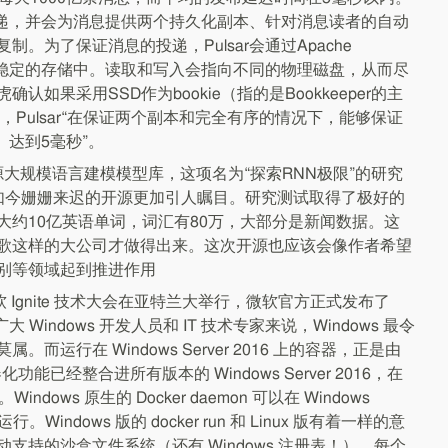
常投递，并会为消息提供两个持久化副本、针对消息读者的自动
。为了保证消息的投递，Pulsar会通过Apache
久化到稳定的存储中。读取和写入会指向不同的物理磁盘，从而尽
如果采用SSD作为bookie（指的是Bookkeeper的主
的话，Pulsar“在保证两个副本和完全有序的情况下，能够保证
le）达到5毫秒”。
源大规模语言建模模型库，这项名为“探索RNN极限”的研究
如今姗姗来迟的开源更加引人瞩目。研究测试取得了极好的
大约10亿英语单词，词汇有80万，大部分是新闻数据。这
歌这样的大公司才做得出来。这次开源也应该会像作者希望
别等领域起到推进作用
 日，微软 Ignite 技术大会在亚特兰大举行，微软官方正式发布了
。对于广大 Windows 开发人员和 IT 技术专家来说，Windows 最令
而运行在 Windows Server 2016 上的容器，正是由
化功能已经整合进所有版本的 Windows Server 2016，在
ndows 原生的 Docker daemon 可以在 Windows
统上运行。Windows 版的 docker run 和 Linux 版有着一样的意
支持的沙盒文件系统（还有 Windows 注册表！）。每个