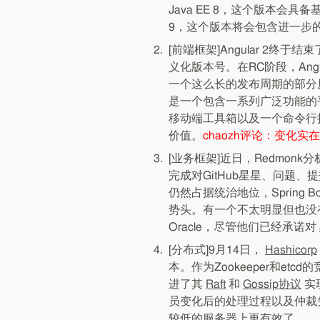
Java EE 8，这个版本会具
9，这个版本将会包含进一步
[前端框架]Angular 2终
义化版本号。在RC阶段，Ang
一个这么长的发布周期的部分原因
是一个包含一系列广泛功能的平台，
移动端工具箱以及一个命令行
价值。
chaozh评论：变化
[业务框架]近日，Redmonk分
完成对GitHub星星、问题、提交
仍然占据统治地位，Spring 
势头。有一个不太明显但也没
Oracle，尽管他们已经承诺对
[分布式]9月14日，
Hashicorp
本。作为Zookeeper和et
进了其
Raft
和
Gossip协议
实
员变化后的处理过程以及仲裁失
较低的服务器上更有效了。