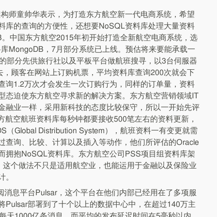
T架构师童帅华表示，为打造东方航空新一代电商系统，希望
料库的查询的方便性，还想要NoSQL资料库处理大量资料
DB。中国东方航空2015年初开始打造全新航空电商系统，选
料库MongoDB，7月部分系统已上线。预估将来要能承载一
放的部分先供旅行社以及平板平台做航班搜寻，以3台伺服器
去，顾客在网站上订购机票，平均资料库查询200次就会下
查询1.2万次才会发生一次订购行为，同样的订单量，资料
型态迫使东方航空寻求新的解决方案。东方航空营销领域IT
金融业一样，采用新科技的态度比较保守，所以一开始先评
。东方航空航班资料库每秒钟都要接收500笔左右的资料更新，
obal Distribution System），航班资料一有变更就需
查询、比较、计算以及插入等动作，他们所评估的Oracle
拥抱NoSQL资料库。东方航空公司PSS项目组资料库架
示，这个做法不只是适用航空业，也能运用于金融以及保险业
计。
阅消息平台Pulsar，这个平台在他们内部已经用在了多项服
Pulsar部署到了十个以上的数据中心中，在超过140万主
到了每天1000亿条消息，而平均的发布延迟时间在5毫秒以内。