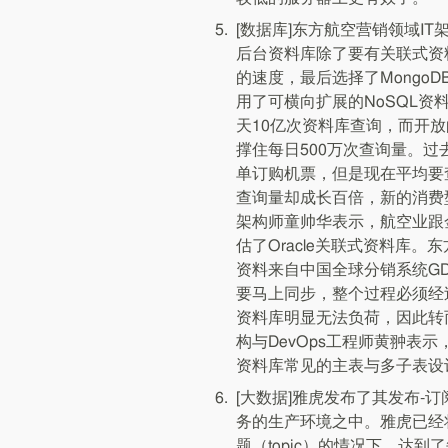
[数据库]东方航空营销领域I
后台资料库除了要有关联式资
的速度，最后选择了Mongo
用了可横向扩展的NoSQL资
天10亿次资料库查询，而开
撑住每日500万次查询量。过
单订购机票，但是现在平均要
查询量却成长百倍，新的消费
架构师童帅华表示，航空业跟
估了Oracle关联式资料库
资料来自中国全球分销系统GDS（Gl
要马上同步，整个过程必须经过
资料库明显无法负荷，因此转而
构与DevOps工程师黄翀表
资料库常见的主表与多子表设
[大数据]雅虎发布了其发布-订
务的生产环境之中。雅虎已经将
题（topic）的情况下，达