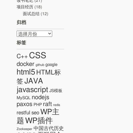
读书笔记
(21)
项目经历
(18)
面试总结
(12)
归档
归
档
标签
CSS
C++
docker
google
github
html5
HTML标
JAVA
签
javascript
JS模板
nodejs
MySQL
paxos
raft
PHP
redis
WP主
restful
seo
WP插件
题
中国古代历史
Zookeeper