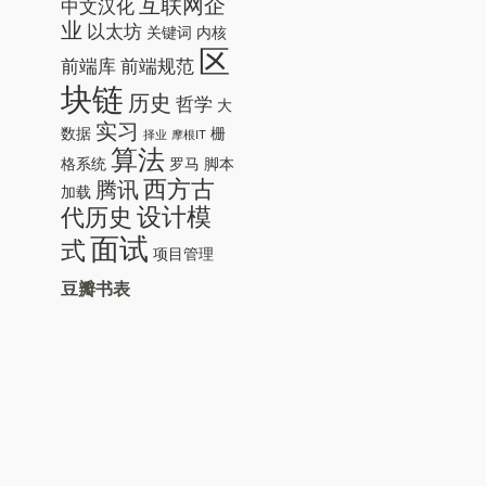
互联网企
中文汉化
业
以太坊
关键词
内核
区
前端库
前端规范
块链
历史
哲学
大
实习
数据
栅
择业
摩根IT
算法
格系统
罗马
脚本
西方古
腾讯
加载
设计模
代历史
面试
式
项目管理
豆瓣书表