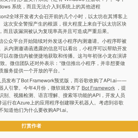
ndows 系统，而且无法介入到系统上的其他进程
evcon2全球开发者大会召开前的几个小时，以太坊在其博客上
报。这次安全警报产生的根源，很大程度上来自于以太坊区块
漏洞，而且该漏洞被认为复现率高并且可造成严重后果。
深夜，微信公众平台开始陆续对外发送小程序内测邀请。小程序即被
号”。从内测邀请函透露的信息可以看出，小程序可以帮助开发
可以在微信内被便捷地获取和传播。这与年初张小龙在演讲
本一致。微信团队还对外表示：“微信推出小程序，并非想要做
质服务提供一个开放的平台。”
布了Bot Framework预览版，而谷歌收购了API.ai——
器人引擎。今年4月份，微软就发布了
Bot Framework
，提
识别、视频检测、语言理解、搜索等功能的API，开发人员
部署并运行在Azure上的应用程序创建聊天机器人。考虑到谷歌
知道他们为什么要收购API.ai。
打赏作者