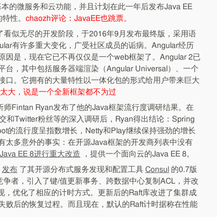
备基本的微服务和云功能，并且计划在此一年后发布Java EE
的特性。
chaozh评论：JavaEE也跳票。
于结束了看似无尽的开发阶段，于2016年9月发布最终版，采用语
ular有许多重大变化，广受社区成员的诟病。Angular经历
是，现在它已不再仅仅是一个web框架了。Angular 2已
其中包括服务器端渲染（Angular Universal）、一个
接口。它拥有的大量特性以一体化包的形式给用户带来巨大
实在太大，说是一个全新框架都不为过
析师Fintan Ryan发布了他的Java框架流行度调研结果。在
和Twitter粉丝等的深入调研后，Ryan得出结论：Spring
Boot的流行度呈指数增长，Netty和Play继续保持强劲的增长
有太多意外的事实：在开源Java框架的开发商列表中没有
Java EE 8进行重大改造
，提供一个面向云的Java EE 8。
发布
了其开源分布式服务发现和配置工具
Consul
的0.7版
cd的竞争者，引入了键/值更新事务、跨数据中心复制ACL，并改
现，优化了相应的计时方式。更新后的Raft库改进了集群成
败后的恢复过程。而且现在，默认的Raft计时据称在性能