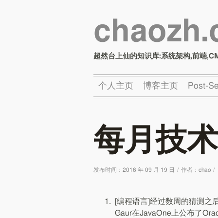
chaozh
超然台上仙的知识库:系统架构,前端,C
个人主页
博客主页
Post-
每月技术
发布时间：
2016 年 09 月 19 日
/
作者：
chao
/
[编程语言]经过数周的猜测之后，Ora
Gaur在JavaOne上公布了O